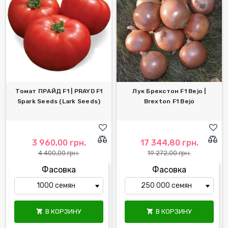
Томат ПРАЙД F1 | PRAYD F1
Лук Брекстон F1 Bejo |
Spark Seeds (Lark Seeds)
Brexton F1 Bejo
3 960,00 грн.
17 344,80 грн.
4 400,00 грн.
19 272,00 грн.
Фасовка
Фасовка
В КОРЗИНУ
В КОРЗИНУ

