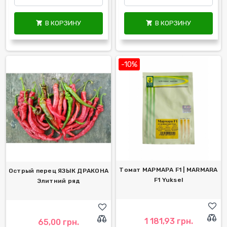
В КОРЗИНУ
В КОРЗИНУ


-10%
Томат МАРМАРА F1 | MARMARA
Острый перец ЯЗЫК ДРАКОНА
F1 Yuksel
Элитний ряд
1 181,93 грн.
65,00 грн.