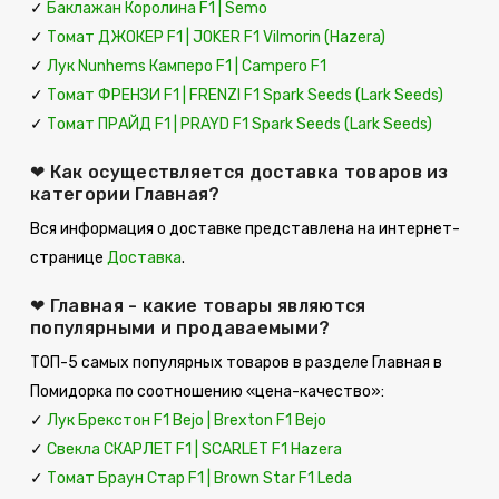
✓
Баклажан Королина F1 | Semo
✓
Томат ДЖОКЕР F1 | JOKER F1 Vilmorin (Hazera)
✓
Лук Nunhems Камперо F1 | Campero F1
✓
Томат ФРЕНЗИ F1 | FRENZI F1 Spark Seeds (Lark Seeds)
✓
Томат ПРАЙД F1 | PRAYD F1 Spark Seeds (Lark Seeds)
❤ Как осуществляется доставка товаров из
категории Главная?
Вся информация о доставке представлена на интернет-
странице
Доставка
.
❤ Главная - какие товары являются
популярными и продаваемыми?
ТОП-5 самых популярных товаров в разделе Главная в
Помидорка по соотношению «цена-качество»:
✓
Лук Брекстон F1 Bejo | Brexton F1 Bejo
✓
Свекла СКАРЛЕТ F1 | SCARLET F1 Hazera
✓
Томат Браун Стар F1 | Brown Star F1 Leda