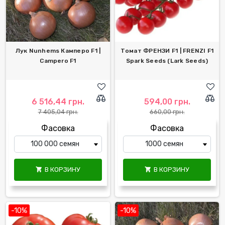
Лук Nunhems Камперо F1 |
Томат ФРЕНЗИ F1 | FRENZI F1
Campero F1
Spark Seeds (Lark Seeds)
6 516,44 грн.
594,00 грн.
7 405,04 грн.
660,00 грн.
Фасовка
Фасовка
В КОРЗИНУ
В КОРЗИНУ


-10%
-10%