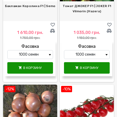
Баклажан Королина F1 | Semo
Томат ДЖОКЕР F1 | JOKER F1
Vilmorin (Hazera)
1 610,00 грн.
1 035,00 грн.
1 750,00 грн.
1 150,00 грн.
Фасовка
Фасовка
В КОРЗИНУ
В КОРЗИНУ


-12%
-10%