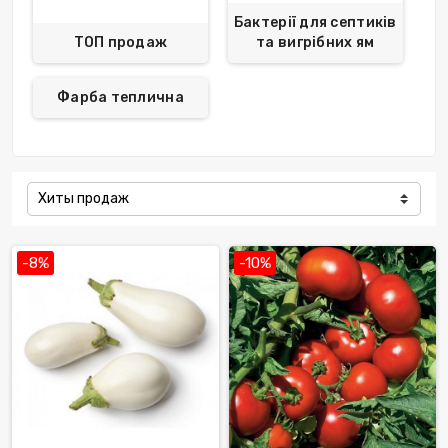
Бактерії для септиків
ТОП продаж
та вигрібних ям
Фарба теплична
Хиты продаж
-8%
-10%