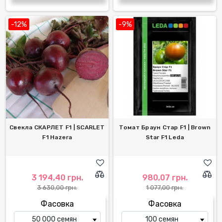
-12%
-9%
Свекла СКАРЛЕТ F1 | SCARLET
Томат Браун Стар F1 | Brown
F1 Hazera
Star F1 Leda
3 194,40 грн.
980,07 грн.
3 630,00 грн.
1 077,00 грн.
Фасовка
Фасовка