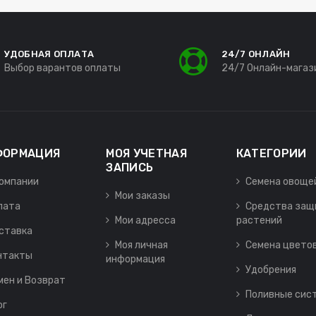
УДОБНАЯ ОПЛАТА
24/7 ОНЛАЙН
Выбор варантов оплаты
24/7 Онлайн-магаз
ФОРМАЦИЯ
МОЯ УЧЕТНАЯ
КАТЕГОРИИ
ЗАПИСЬ
компании
Семена овоще
Мои заказы
лата
Средства защ
Мои адресса
растений
ставка
Моя личная
Семена цвето
нтакты
информация
Удобрения
мен и Возврат
Поливные сис
ог