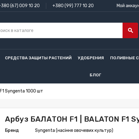
+380 (67) 009 10 20
+380 (99) 777 10 20
Мой аккау
search
СРЕДСТВА ЗАЩИТЫ РАСТЕНИЙ
УДОБРЕНИЯ
ПОЛИВНЫЕ 
БЛОГ
F1 Syngenta 1000 шт
Арбуз БАЛАТОН F1 | BALATON F1 S
Бренд
Syngenta (насіння овочевих культур)