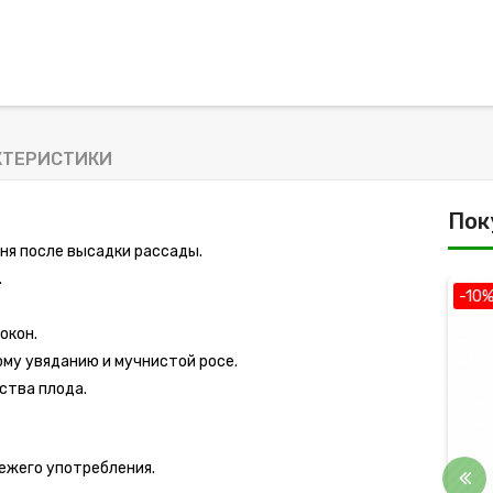
КТЕРИСТИКИ
Пок
дня после высадки рассады.
.
-10%
-10
окон.
му увяданию и мучнистой росе.
ства плода.
вежего употребления.