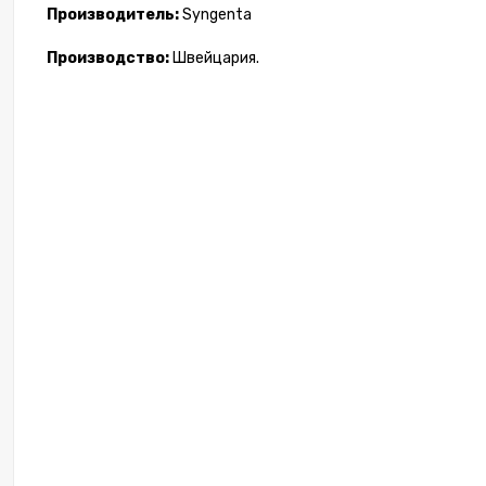
Производитель:
Syngenta
Кавун Б
Производство:
Швейцария.
K
1 717