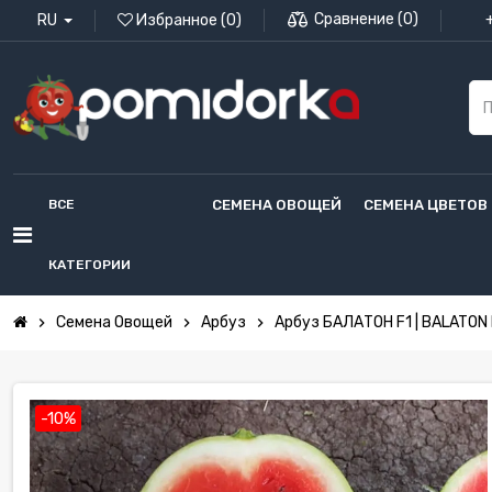
Сравнение
(
0
)
RU
Избранное
(
0
)
ВСЕ
СЕМЕНА ОВОЩЕЙ
СЕМЕНА ЦВЕТОВ
КАТЕГОРИИ
Семена Овощей
Арбуз
Арбуз БАЛАТОН F1 | BALATON 
chevron_right
chevron_right
chevron_right
-10%