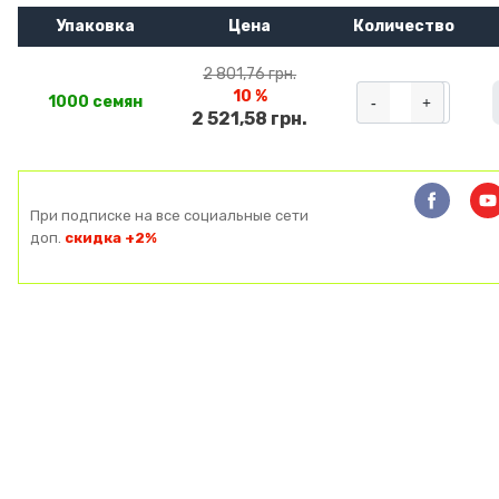
Упаковка
Цена
Количество
2 801,76 грн.
10 %
-
+
1000 семян
2 521,58 грн.
При подписке на все социальные сети
доп.
скидка +2%