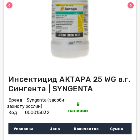
chevron_left
chevron_right
Инсектицид АКТАРА 25 WG в.г.
Сингента | SYNGENTA
Бренд
Syngenta (засоби
В
захисту рослин)
наличии
Код
000015032
Упаковка
Цена
Количество
Сумма