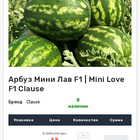
Арбуз Мини Лав F1 | Mini Love
F1 Clause
В
Бренд
Clause
наличии
Упаковка
Цена
Количество
Сумма
3 380,00 грн.
-
6 %