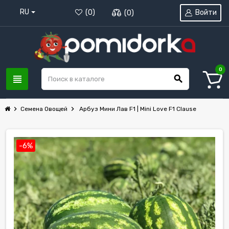
RU
Войти
(
0
)
(
0
)
0
view_headline
search
chevron_right
chevron_right
Семена Овощей
Арбуз Мини Лав F1 | Mini Love F1 Clause
-6%