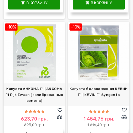
В КОРЗИНУ
В КОРЗИНУ


-10%
-10%
Капуста АНКОМА F1 | ANCOMA
Капуста белокочанная КЕВИН
F1 Rijk Zwaan (калиброванные
F1 | KEVIN F1 Syngenta
семена)
623,70 грн.
1 454,76 грн.
693,00 грн.
1 616,40 грн.