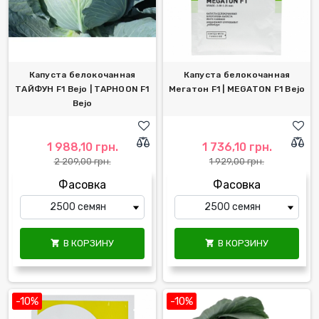
Капуста белокочанная
Капуста белокочанная
ТАЙФУН F1 Bejo | TAPHOON F1
Мегатон F1 | MEGATON F1 Bejo
Bejo
1 988,10 грн.
1 736,10 грн.
2 209,00 грн.
1 929,00 грн.
Фасовка
Фасовка
В КОРЗИНУ
В КОРЗИНУ


-10%
-10%