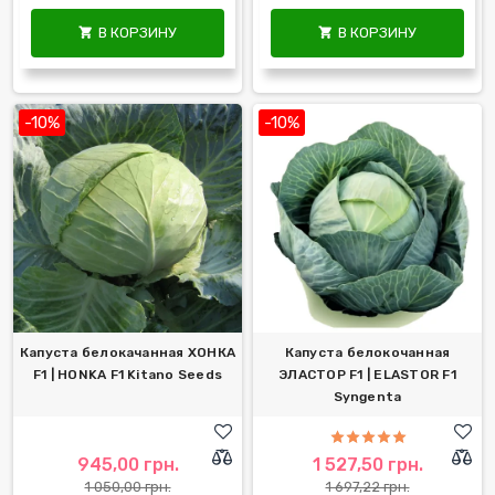
В КОРЗИНУ
В КОРЗИНУ


-10%
-10%
Капуста белокачанная ХОНКА
Капуста белокочанная
F1 | HONKA F1 Kitano Seeds
ЭЛАСТОР F1 | ELASTOR F1
Syngenta
945,00 грн.
1 527,50 грн.
1 050,00 грн.
1 697,22 грн.