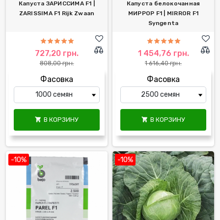
Капуста ЗАРИССИМА F1 |
Капуста белокочанная
ZARISSIMA F1 Rijk Zwaan
МИРРОР F1 | MIRROR F1
Syngenta
727,20 грн.
1 454,76 грн.
808,00 грн.
1 616,40 грн.
Фасовка
Фасовка
В КОРЗИНУ
В КОРЗИНУ


-10%
-10%