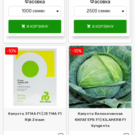
Фасовка
Фасовка
В КОРЗИНУ
В КОРЗИНУ


-10%
-10%
Капуста ЭТМА F1 | JETMA F1
Капуста белокочанная
Rijk Zwaan
КИЛАГЕРБ F1 | KILAHERB F1
Syngenta