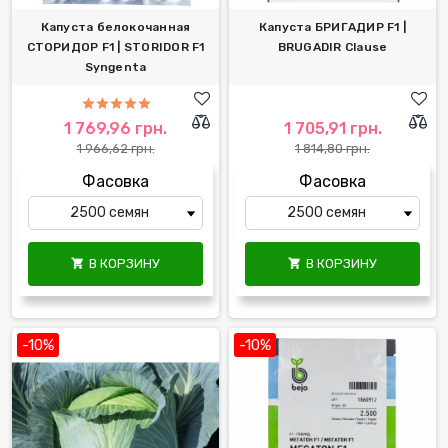
Капуста белокочанная
Капуста БРИГАДИР F1 |
СТОРИДОР F1 | STORIDOR F1
BRUGADIR Clause
Syngenta
1 769,96 грн.
1 705,91 грн.
1 966,62 грн.
1 814,80 грн.
Фасовка
Фасовка
В КОРЗИНУ
В КОРЗИНУ


-10%
-10%