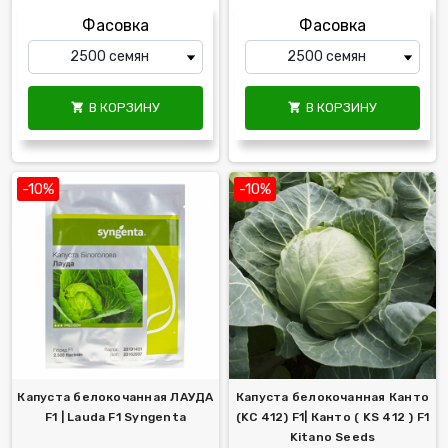
Фасовка
Фасовка
В КОРЗИНУ
В КОРЗИНУ


-10%
-10%
Капуста белокочанная ЛАУДА
Капуста белокочанная Канто
F1 | Lauda F1 Syngenta
(KC 412) F1| Канто ( KS 412 ) F1
Kitano Seeds