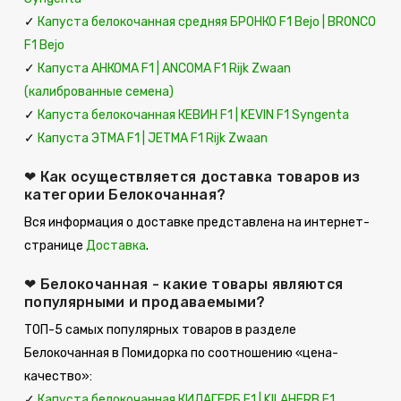
✓
Капуста белокочанная средняя БРОНКО F1 Bejo | BRONCO
F1 Bejo
✓
Капуста АНКОМА F1 | ANCOMA F1 Rijk Zwaan
(калиброванные семена)
✓
Капуста белокочанная КЕВИН F1 | KEVIN F1 Syngenta
✓
Капуста ЭТМА F1 | JETMA F1 Rijk Zwaan
❤ Как осуществляется доставка товаров из
категории Белокочанная?
Вся информация о доставке представлена на интернет-
странице
Доставка
.
❤ Белокочанная - какие товары являются
популярными и продаваемыми?
ТОП-5 самых популярных товаров в разделе
Белокочанная в Помидорка по соотношению «цена-
качество»:
✓
Капуста белокочанная КИЛАГЕРБ F1 | KILAHERB F1