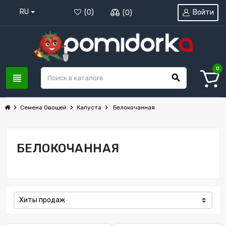
RU
Войти
(
0
)
(
0
)
0
view_headline
search
chevron_right
chevron_right
chevron_right
Семена Овощей
Капуста
Белокочанная
БЕЛОКОЧАННАЯ
Хиты продаж