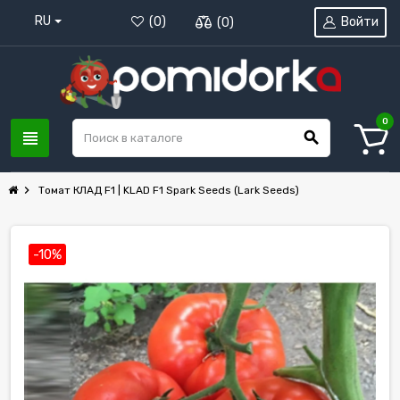
RU
Войти
(
0
)
(
0
)
0
view_headline
search
chevron_right
Томат КЛАД F1 | KLAD F1 Spark Seeds (Lark Seeds)
-10%