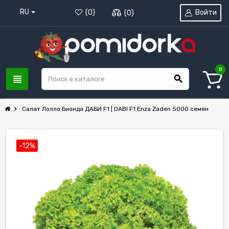
RU
Войти
(
0
)
(
0
)
0
view_headline
search
chevron_right
Салат Лолло Бионда ДАБИ F1 | DABI F1 Enza Zaden 5000 семян
-12%