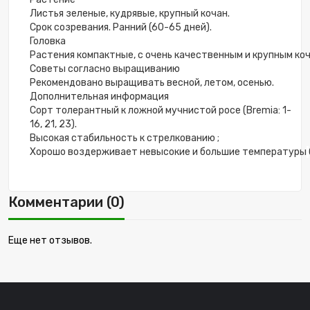
Листья
зеленые
,
кудрявые
,
крупный
кочан
.
Срок
созревания
.
Ранний
(
60
-
65
дней
).
Головка
Растения
компактные
,
с
очень
качественным
и
крупным
ко
Советы
согласно
выращиванию
Рекомендовано
выращивать
весной
,
летом
,
осенью
.
Дополнительная
информация
Сорт
толерантный
к
ложной
мучнистой
росе
(
Bremia
:
1
-
16
,
21
,
23
).
Высокая
стабильность
к
стрелкованию
;
Хорошо
воздерживает
невысокие
и
большие
температуры
Комментарии (0)
Еще нет отзывов.