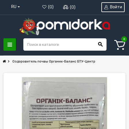
RU
Войти
(
0
)
(
0
)
0
view_headline
search
chevron_right
Оздоровитель почвы Органик-Баланс БТУ-Центр