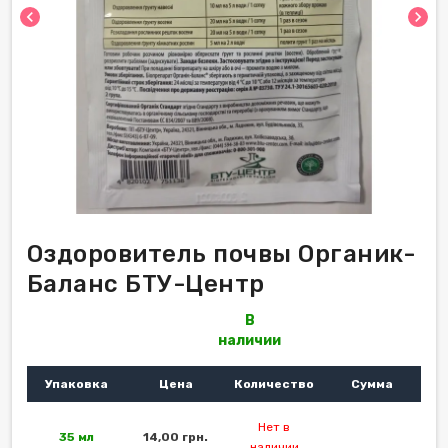
chevron_left
chevron_right
Оздоровитель почвы Органик-
Баланс БТУ-Центр
В
наличии
Упаковка
Цена
Количество
Сумма
Нет в
35 мл
14,00 грн.
наличии