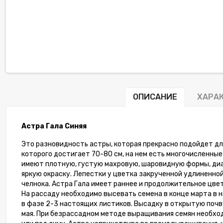
ОПИСАНИЕ
ХАРА
Астра Гала Синяя
Это разновидность астры, которая прекрасно подойдет дл
которого достигает 70-80 см, на нем есть многочисленные
имеют плотную, густую махровую, шаровидную формы, диа
яркую окраску. Лепестки у цветка закрученной удлиненно
челнока. Астра Гала имеет раннее и продолжительное цве
На рассаду необходимо высевать семена в конце марта в 
в фазе 2-3 настоящих листиков. Высадку в открытую поч
мая. При безрассадном методе выращивания семян необхо