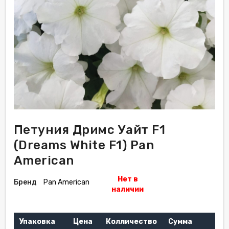
Петуния Дримс Уайт F1
(Dreams White F1) Pan
American
Нет в
Бренд
Pan American
наличии
Упаковка
Цена
Колличество
Сумма