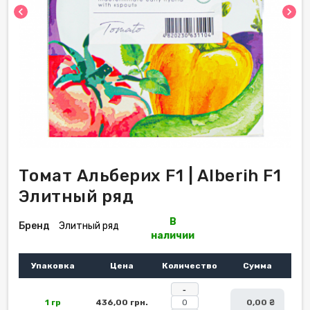
chevron_left
chevron_right
Томат Альберих F1 | Alberih F1
Элитный ряд
В
Бренд
Элитный ряд
наличии
Упаковка
Цена
Количество
Сумма
-
1 гр
436,00 грн.
0,00 ₴