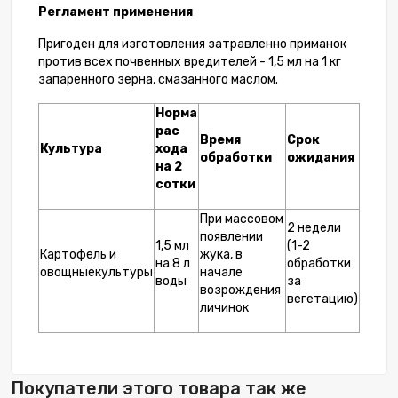
Регламент применения
Пригоден для изготовления затравленно приманок
против всех почвенных вредителей - 1,5 мл на 1 кг
запаренного зерна, смазанного маслом.
Норма
рас
Время
Срок
Культура
хода
обработки
ожидания
на 2
сотки
При массовом
2 недели
появлении
1,5 мл
(1-2
Картофель и
жука, в
на 8 л
обработки
овощныекультуры
начале
воды
за
возрождения
вегетацию)
личинок
Покупатели этого товара так же