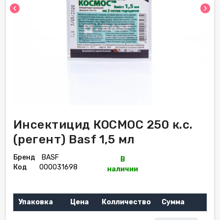
chevron_left
chevron_right
Инсектицид КОСМОС 250 к.с.
(регент) Basf 1,5 мл
Бренд
BASF
В
Код
000031698
наличии
Упаковка
Цена
Колличество
Сумма