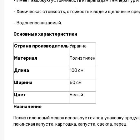
- Имеет высокую устойчивость к перепадам температур и
- Химическая стойкость, стойкость к воде и щелочным сре
- Водонепроницаемый.
Мине
Основные характеристики
ЧИСТ
чснока
Страна производитель
Украина
Материал
Полиэтилен
Длина
100 см
Ширина
60 см
Цвет
Белый
Назначение
Полиэтиленовый мешок используется под упаковку продукт
пекинская капуста, картошка, капуста, свекла, перец.