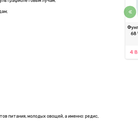
 ультрафиолетовым лучам;
дам;
ральное удобрение
Перчатки "Вспененный
Фун
ЫЙ ЛИСТ для лука,
латекс" Art Master
68 
 и пряных трав 300 г
разноцветные р.11
62,00 грн.
36,00 грн.
4 8
ов питания, молодых овощей, а именно: редис,