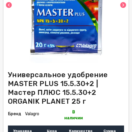
chevron_left
chevron_right
Универсальное удобрение
MASTER PLUS 15.5.30+2 |
Мастер ПЛЮС 15.5.30+2
ORGANIK PLANET 25 г
В
Бренд
Valagro
наличии
Упаковка
Цена
Количество
Сумма