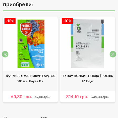
приобрели:
-10%
-10%
Фунгицид МАГНИКУР ГАРД 50
Томат ПОЛБИГ F1 Bejo | POLBIG
WG в.г. Bayer 8 г
F1 Bejo
60,30 грн.
314,10 грн.
67,00 грн.
349,00 грн.