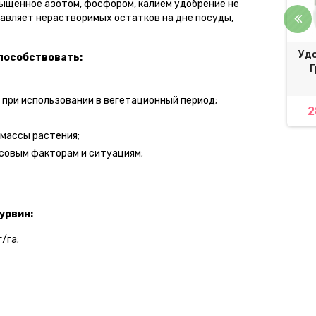
сыщенное азотом, фосфором, калием удобрение не
тавляет нерастворимых остатков на дне посуды,
ение Гро Грин Файв
Таблетка торфяная
Удо
пособствовать:
 Gro Green Five Terra
ELLEPRESS 36 мм (1500 шт.
Г
-12+6 CaO+3 MgO+TE
упаковка)
 при использовании в вегетационный период;
22 грн.
4,00 грн.
2
244,80 грн.
 массы растения;
совым факторам и ситуациям;
урвин:
/га;