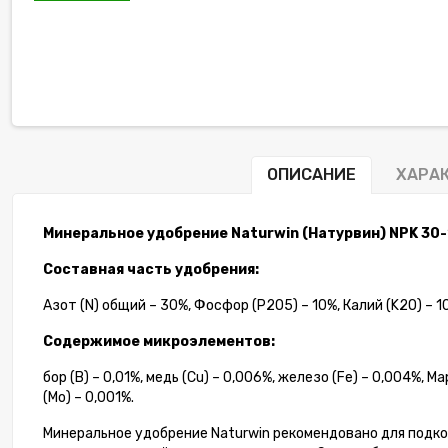
ОПИСАНИЕ
ХАРА
Минеральное удобрение Naturwin (Натурвин) NPK 30-1
Составная часть удобрения:
-8%
Азот (N) общий – 30%, Фосфор (P2O5) – 10%, Калий (K2O) – 1
Содержимое микроэлементов:
бор (B) – 0,01%, медь (Cu) – 0,006%, железо (Fe) – 0,004%, М
(Mo) – 0,001%.
Минеральное удобрение Naturwin рекомендовано для подкор