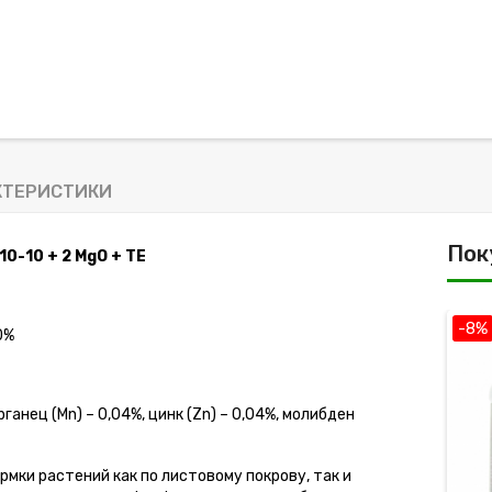
КТЕРИСТИКИ
Пок
0-10 + 2 MgO + TE
-8%
0%
арганец (Mn) – 0,04%, цинк (Zn) – 0,04%, молибден
мки растений как по листовому покрову, так и