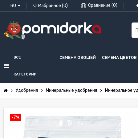
Сравнение
(
0
)
RU
Избранное
(
0
)
ВСЕ
СЕМЕНА ОВОЩЕЙ
СЕМЕНА ЦВЕТОВ
КАТЕГОРИИ
Удобрения
Минеральные удобрения
Минеральное уд
chevron_right
chevron_right
chevron_right
-7%