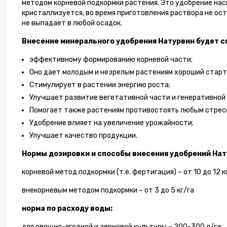
методом корневой подкормки растения. Это удобрение на
кристаллизуется, во время приготовления раствора не ос
не выпадает в любой осадок.
Удобр
Внесение минерального удобрения Натурвин будет с
Терра |
эффективному формированию корневой части;
12-44
Оно дает молодым и незрелым растениям хороший старт
225,
Стимулирует в растении энергию роста;
Улучшает развитие вегетативной части и генеративной
Помогает также растениям противостоять любым стрес
Удобрение влияет на увеличение урожайности;
Улучшает качество продукции.
Нормы дозировки и способы внесения удобрений Нат
корневой метод подкормки (т.е. фертигация) – от 10 до 12 кг
внекорневым методом подкормки – от 3 до 5 кг/га
норма по расходу воды:
для овощно-ягодной и зерновой культуры – 200-300 л/га;