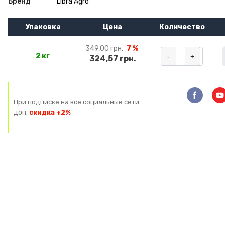
Бренд
Libra Agro
Упаковка
Цена
Количество
349,00 грн.
7 %
-
+
2 кг
324,57 грн.
При подписке на все социальные сети
доп.
скидка +2%