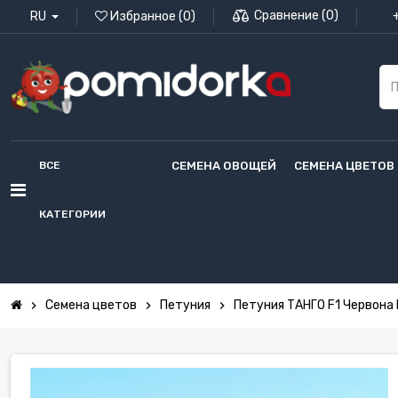
Сравнение
(
0
)
RU
Избранное
(
0
)
ВСЕ
СЕМЕНА ОВОЩЕЙ
СЕМЕНА ЦВЕТОВ
КАТЕГОРИИ
Семена цветов
Петуния
Петуния ТАНГО F1 Червона
chevron_right
chevron_right
chevron_right