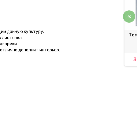
им данную культуру.
т черри Синьорита
Комплексное удобрение
Том
х листочка.
итный Ряд 30 шт
Мастер 13.40.13 Valagro |
одкормки.
MASTER 13.40.13 Valagro
 отлично дополнит интерьер.
15,00 грн.
4 616,20 грн.
3
5 072,75 грн.