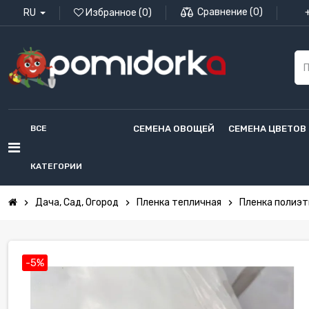
Сравнение
(
0
)
RU
Избранное
(
0
)
ВСЕ
СЕМЕНА ОВОЩЕЙ
СЕМЕНА ЦВЕТОВ
КАТЕГОРИИ
Дача, Сад, Огород
Пленка тепличная
Пленка полиэти
chevron_right
chevron_right
chevron_right
-5%