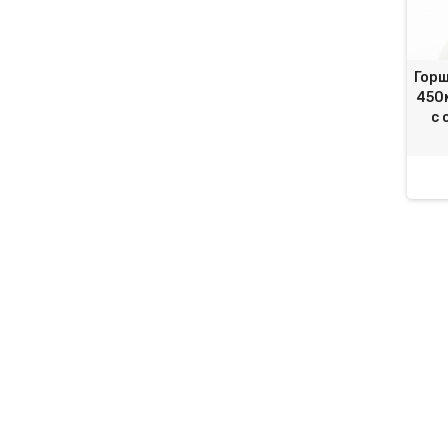
Горш
450м
с 