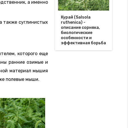
одственник, а именно
Курай (Salsola
 а также суглинистых
ruthenica) -
описание сорняка,
биологические
особенности и
эффективная борьба
ителем, которого еще
аны ранние озимые и
нной материал мышия
кже полевые мыши.