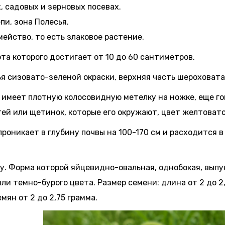
, садовых и зерновых посевах.
пи, зона Полесья.
ейство, то есть злаковое растение.
та которого достигает от 10 до 60 сантиметров.
 сизовато-зеленой окраски, верхняя часть шероховата
 имеет плотную колосовидную метелку на ножке, еще го
стей или щетинок, которые его окружают, цвет желтова
роникает в глубину почвы на 100-170 см и расходится в
. Форма которой яйцевидно-овальная, однобокая, выпу
и темно-бурого цвета. Размер семени: длина от 2 до 2
емян от 2 до 2,75 грамма.