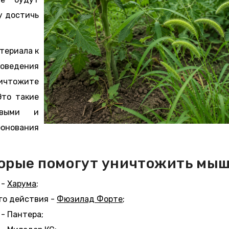
у достичь
териала к
роведения
ичтожите
Это такие
овыми и
онования
орые помогут уничтожить мыш
 -
Харума
;
го действия -
Фюзилад Форте
;
- Пантера;