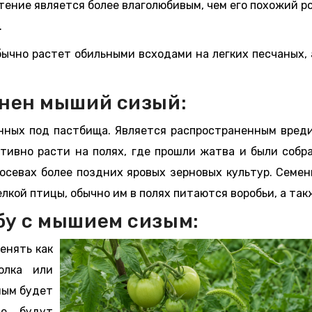
тение является более влаголюбивым, чем его похожий р
.
бычно растет обильными всходами на легких песчаных,
анен мыший сизый:
ленных под пастбища. Является распространенным вред
тивно расти на полях, где прошли жатва и были собр
посевах более поздних яровых зерновых культур. Семе
лкой птицы, обычно им в полях питаются воробьи, а та
бу с мышием сизым:
енять как
олка или
ным будет
ые будут