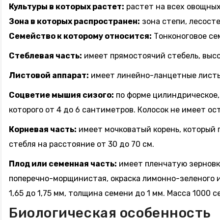
Культуры в которых растет:
растет на всех овощных
Зона в которых распространен:
зона степи, лесосте
Семейство к которому относится:
Тонконоговое сем
Стеблевая часть:
имеет прямостоячий стебель, высо
Листовой аппарат:
имеет линейно-ланцетные листья
Соцветие мышия сизого:
по форме цилиндрическое,
которого от 4 до 6 сантиметров. Колосок не имеет о
Корневая часть:
имеет мочковатый корень, который п
стебля на расстояние от 30 до 70 см.
Плод или семенная часть:
имеет пленчатую зерновку
поперечно-морщинистая, окраска лимонно-зеленого ил
1,65 до 1,75 мм, толщина семени до 1 мм. Масса 1000 с
Биологическая особенность