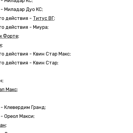
- Миладар КС;
- Миладар Дуо КС;
го действия -
Титус ВГ
;
о действия - Миура;
м Форте
;
м
;
о действия - Квин Стар Макс;
о действия - Квин Стар;
н;
ап Макс
;
- Клевердим Гранд;
- Ореол Макси;
ган
;