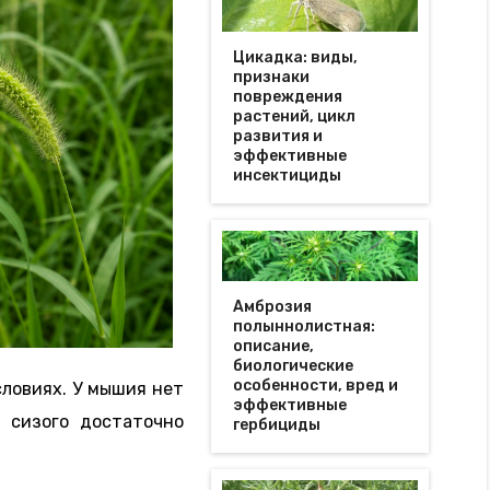
Цикадка: виды,
признаки
повреждения
растений, цикл
развития и
эффективные
инсектициды
Амброзия
полыннолистная:
описание,
биологические
особенности, вред и
ловиях. У мышия нет
эффективные
 сизого достаточно
гербициды