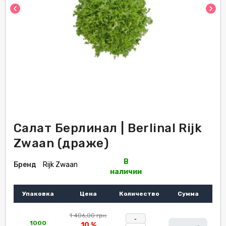
chevron_left
chevron_right
Салат Берлинал | Berlinal Rijk
Zwaan (драже)
В
Бренд
Rijk Zwaan
наличии
Упаковка
Цена
Количество
Сумма
1 406,00 грн.
-
1000
10 %