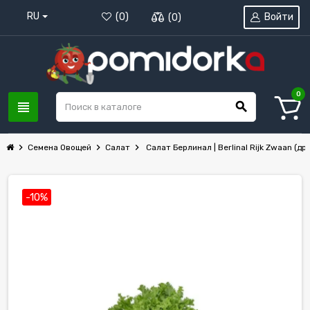
RU
Войти
(
0
)
(
0
)
0
view_headline
search
chevron_right
chevron_right
chevron_right
Семена Овощей
Салат
Салат Берлинал | Berlinal Rijk Zwaan (др
-10%