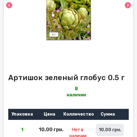
chevron_left
chevron_right
Артишок зеленый глобус 0.5 г
В
наличии
Упаковка
Цена
Колличество
Сумма
10,00 грн.
1
Нет в
10.00 грн.
наличии