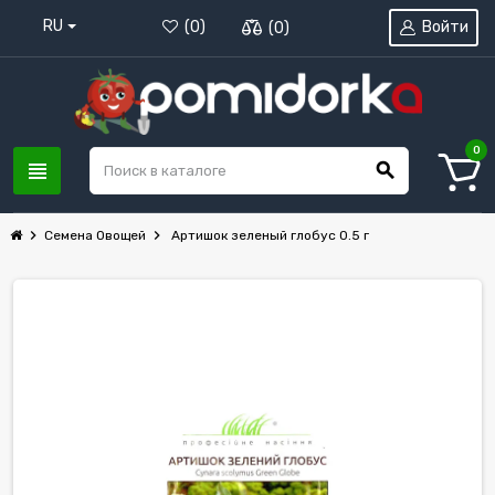
RU
Войти
(
0
)
(
0
)
0
view_headline
search
chevron_right
chevron_right
Семена Овощей
Артишок зеленый глобус 0.5 г