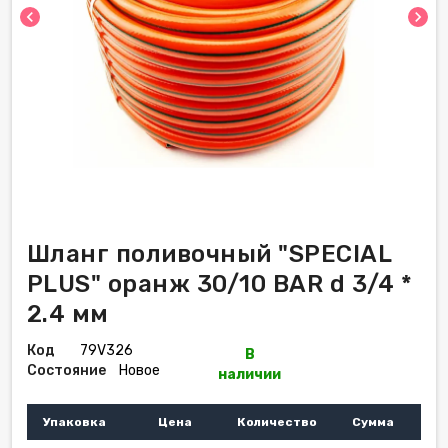
chevron_left
chevron_right
Шланг поливочный "SPECIAL
PLUS" оранж 30/10 BAR d 3/4 *
2.4 мм
Код
79V326
В
Состояние
Новое
наличии
Упаковка
Цена
Количество
Сумма