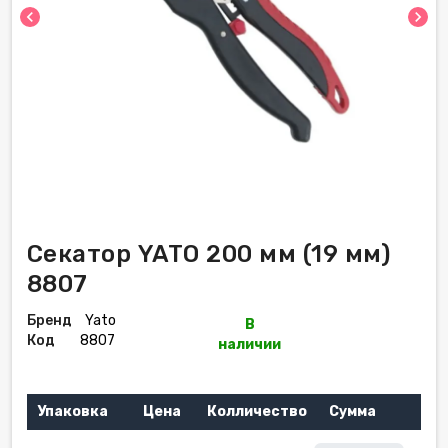
chevron_left
chevron_right
Секатор YATO 200 мм (19 мм)
8807
Бренд
Yato
В
Код
8807
наличии
Упаковка
Цена
Колличество
Сумма