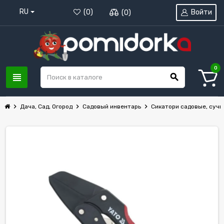
RU
Войти
(
0
)
(
0
)
0
view_headline
search
chevron_right
chevron_right
chevron_right
Дача, Сад, Огород
Садовый инвентарь
Сикатори садовые, сучк