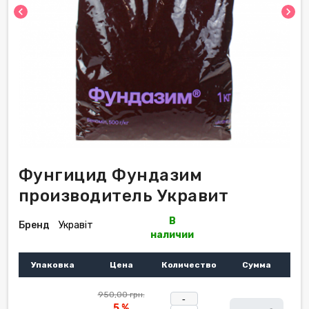
chevron_left
chevron_right
Фунгицид Фундазим
производитель Укравит
В
Бренд
Укравіт
наличии
Упаковка
Цена
Количество
Сумма
950,00 грн.
-
5 %