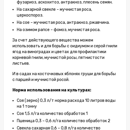
фузариоз, аскохитоз, антракноз, плесень семян.
На сахарной свекле – мучнистая роса,
церкоспороз.
На сое – мучнистая роса, антракноз, ржавчина.
На озимом рапсе – фомоз, мучнистая роса.
За счет действующего вещества можем
использовать и для борьбы с оидиумом и серой гнили
ягод на виноградах и цветах для профилактики
корневой гнили, мучнистой росы, пятнистости
листьев.
И в садах на косточковых яблонях груши для борьбы
с паршей и мучнистой росой.
Норма использования на культурах:
Соя (зерно) 0,3 л/т норма расхода 10 литров воды
на 1 тонну
Соя 1,5 л/га количество обработок 1
Пшеница 0,3 – 0,6 л/га количество обработок 2
Свекла сахарная 0,6 – 0,8 л/га количество