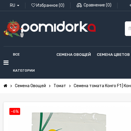
Сравнение
(
0
)
RU
Избранное
(
0
)
ВСЕ
СЕМЕНА ОВОЩЕЙ
СЕМЕНА ЦВЕТОВ
КАТЕГОРИИ
Семена Овощей
Томат
Семена томата Конго F1 | Кон
chevron_right
chevron_right
chevron_right
-6%