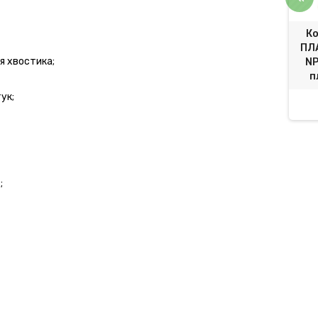
АДРИД F1 | MADRID F1
Томат Колибри F1 | Colibri F1
Ко
Clause
Clause
ПЛ
я хвостика;
NP
п
43 грн.
1 676,58 грн.
3 322,80 грн.
1 783,60 грн.
ук;
;