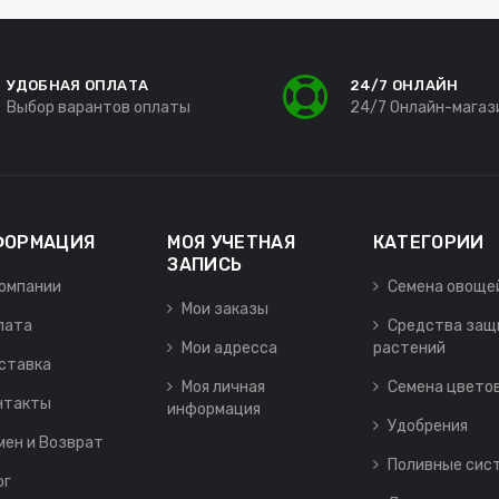
УДОБНАЯ ОПЛАТА
24/7 ОНЛАЙН
Выбор варантов оплаты
24/7 Онлайн-магаз
ФОРМАЦИЯ
МОЯ УЧЕТНАЯ
КАТЕГОРИИ
ЗАПИСЬ
компании
Семена овоще
Мои заказы
лата
Средства защ
Мои адресса
растений
ставка
Моя личная
Семена цвето
нтакты
информация
Удобрения
мен и Возврат
Поливные сис
ог