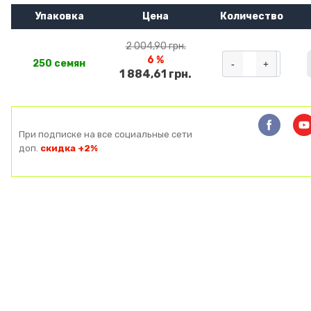
Упаковка
Цена
Количество
2 004,90 грн.
6 %
-
+
250 семян
1 884,61 грн.
При подписке на все социальные сети
доп.
скидка +2%