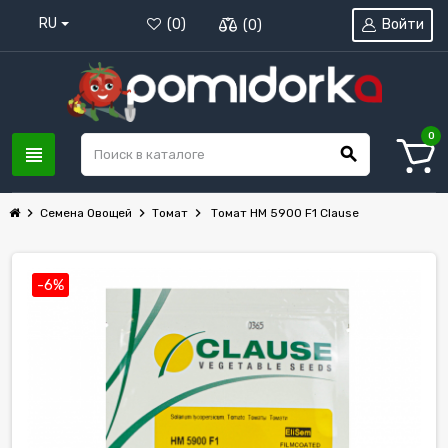
RU
Войти
(
0
)
(
0
)
0
view_headline
search
chevron_right
chevron_right
chevron_right
Семена Овощей
Томат
Томат НМ 5900 F1 Clause
-6%