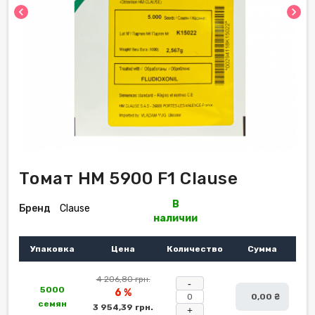
chevron_left
chevron_right
Томат НМ 5900 F1 Clause
В
Бренд
Clause
наличии
Упаковка
Цена
Количество
Сумма
4 206,80 грн.
-
5000
6 %
0,00 ₴
семян
3 954,39 грн.
+