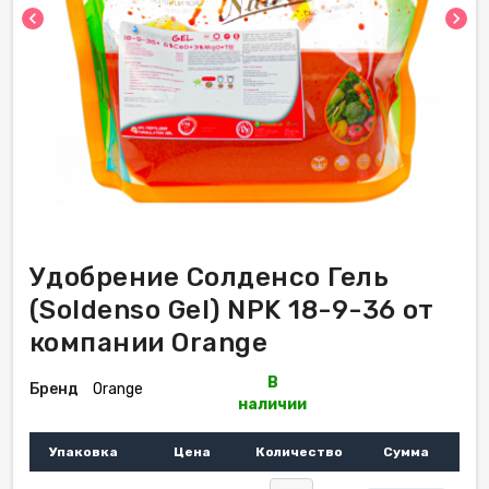
chevron_left
chevron_right
Удобрение Солденсо Гель
(Soldenso Gel) NPK 18-9-36 от
компании Orange
В
Бренд
Orange
наличии
Упаковка
Цена
Количество
Сумма
-