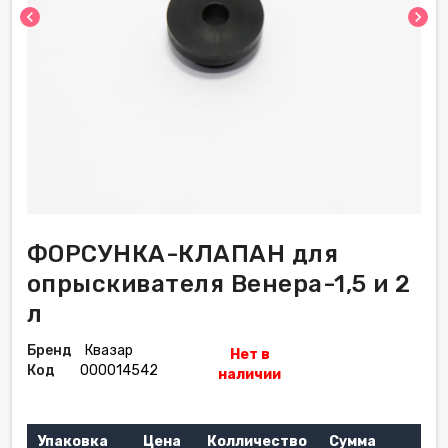
chevron_left
chevron_right
ФОРСУНКА-КЛАПАН для
опрыскивателя Венера-1,5 и 2
л
Бренд
Квазар
Нет в
Код
000014542
наличии
Упаковка
Цена
Колличество
Сумма