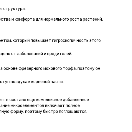
ая структура.
ства и комфорта для нормального роста растений.
нтом, который повышает гигроскопичность этого
щено от заболеваний и вредителей.
на основе фрезерного мохового торфа, поэтому он
ступ воздуха к корневой части.
еет в составе еще комплексное добавленное
ржание микроэлементов включает полное
тную форму, поэтому быстро поглощаются.