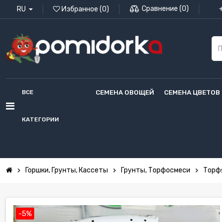
Сравнение
(
0
)
RU
Избранное
(
0
)
ВСЕ
СЕМЕНА ОВОЩЕЙ
СЕМЕНА ЦВЕТОВ
КАТЕГОРИИ
Горшки, Грунты, Кассеты
Грунты, Торфосмеси
Торфя
chevron_right
chevron_right
chevron_right
-5%