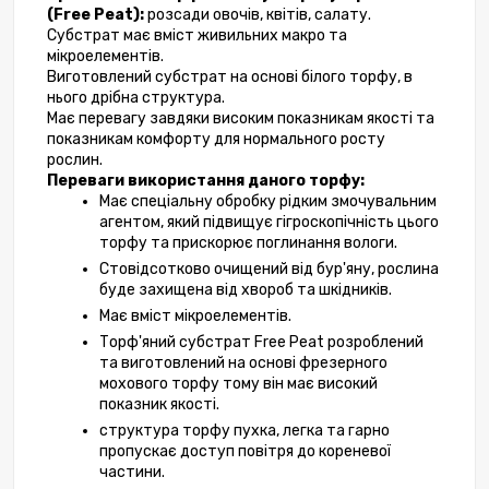
(Free Peat): 
розсади овочів, квітів, салату.
Субстрат має вміст живильних макро та 
мікроелементів. 
Виготовлений субстрат на основі білого торфу, в 
нього дрібна структура. 
Має перевагу завдяки високим показникам якості та 
показникам комфорту для нормального росту 
рослин.
Переваги використання даного торфу:
Має спеціальну обробку рідким змочувальним 
агентом, який підвищує гігроскопічність цього 
торфу та прискорює поглинання вологи.
Стовідсотково очищений від бур'яну, рослина 
буде захищена від хвороб та шкідників.
Має вміст мікроелементів.
Торф'яний субстрат Free Peat розроблений 
та виготовлений на основі фрезерного 
мохового торфу тому він має високий 
показник якості. 
структура торфу пухка, легка та гарно 
пропускає доступ повітря до кореневої 
частини.