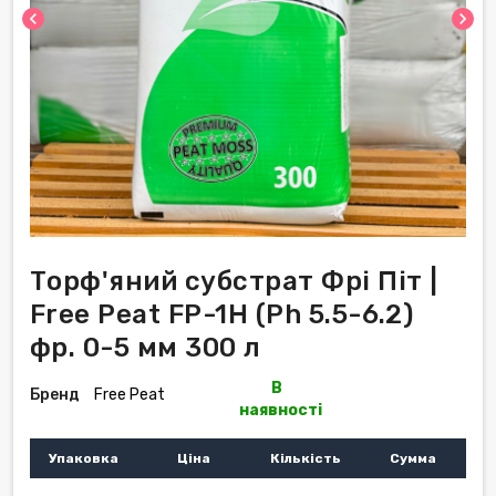
chevron_left
chevron_right
Торф'яний субстрат Фрі Піт |
Free Peat FP-1H (Ph 5.5-6.2)
фр. 0-5 мм 300 л
В
Бренд
Free Peat
наявності
Упаковка
Ціна
Кількість
Сумма