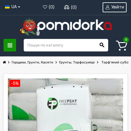
UA
Увійти
(
0
)
(
0
)
0
view_headline
search
chevron_right
chevron_right
chevron_right
Горщики, Грунти, Касети
Грунты, Торфосуміші
Торф'яний субстра
-5%