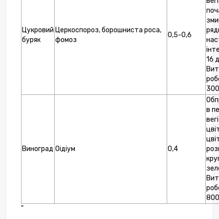
вегі
поч
зми
Цукровий
Церкоспороз, борошниста роса,
рядк
0,5-0,6
буряк
фомоз
нас
інт
16 
Вит
роб
300
Обп
в п
вегі
цвіт
цві
Виноград
Оідіум
0,4
роз
кру
зел
Вит
роб
800
"