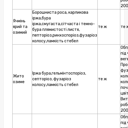
роб
200
Борошниста роса, карликова
іржа,бура
Ячмінь
іржа,смугаста,сітчаста і темно-
ярий та
те ж
те 
бура плямистості листя,
озимий
пепторіоз,ринхоспоріоз,фузаріоз
колосу,ламкість стебел
Обп
під
веге
Про
фуз
Іржа бура,гельмінтоспоріоз,
Жито
кол
септоріоз, фузаріоз
те ж
озиме
кол
колосу,ламкість стебел
поч
цвіт
Вит
роб
200
Обп
під