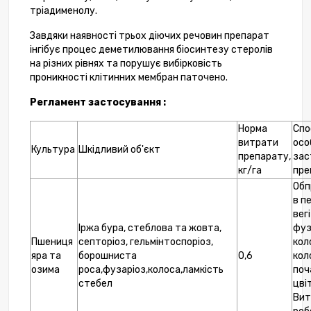
тріадименолу.
Завдяки наявності трьох діючих речовин препарат
інгібує процес деметилювання біосинтезу стеролів
на різних рівнях та порушує вибірковість
проникності клітинних мембран паточено.
Регламент застосування :
Норма
Спос
витрати
осо
Культура
Шкідливий об'єкт
препарату,
зас
кг/га
пре
Обп
в п
вег
Іржа бура, стеблова та жовта,
фуз
Пшениця
септоріоз, гельмінтоспоріоз,
кол
яра та
борошниста
0,6
кол
озима
роса,фузаріоз,колоса,ламкість
поч
стебел
цвіт
Вит