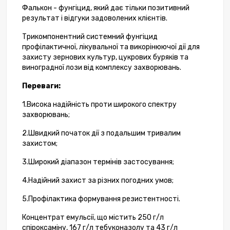
Фалькон - фунгіцид, який дає тільки позитивний
результат і відгуки задоволених клієнтів.
Трикомпонентний системний фунгіцид
профілактичної, лікувальної та викорінюючої дії для
захисту зернових культур, цукрових буряків та
виноградної лози від комплексу захворювань.
Переваги: ​​
1.Висока надійність проти широкого спектру
захворювань;
2.Швидкий початок дії з подальшим тривалим
захистом;
3.Широкий діапазон термінів застосування;
4.Надійний захист за різних погодних умов;
5.Профілактика формування резистентності.
Концентрат емульсії, що містить 250 г/л
спіроксаміну, 167 г/л тебуконазолу та 43 г/л