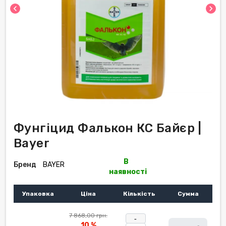
chevron_left
chevron_right
Фунгіцид Фалькон КС Байєр |
Bayer
В
Бренд
BAYER
наявності
Упаковка
Ціна
Кількість
Сумма
7 868,00 грн.
-
10 %