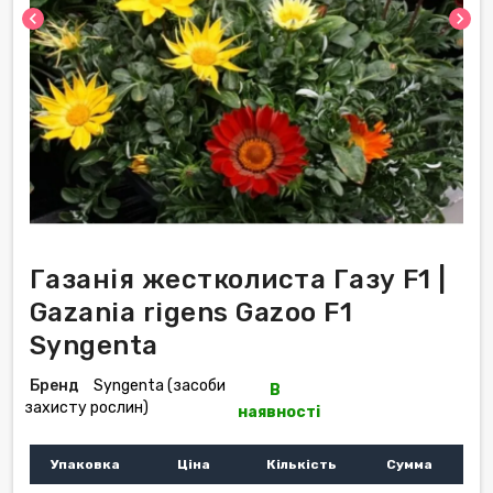
chevron_left
chevron_right
Газанія жестколиста Газу F1 |
Gazania rigens Gazoo F1
Syngenta
Бренд
Syngenta (засоби
В
захисту рослин)
наявності
Упаковка
Ціна
Кількість
Сумма