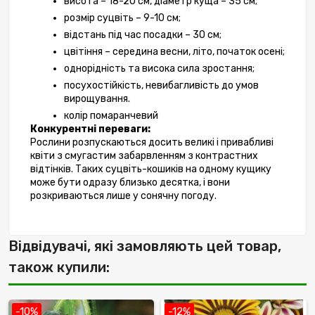
висота – 18-20 см, діаметр куща – 35 см;
розмір суцвіть – 9-10 см;
відстань під час посадки – 30 см;
цвітіння – середина весни, літо, початок осені;
однорідність та висока сила зростання;
посухостійкість, невибагливість до умов 
вирощування.
колір помаранчевий
Конкурентні переваги:
Рослини розпускаються досить великі і привабливі 
квіти з смугастим забарвленням з контрастних 
відтінків. Таких суцвіть-кошиків на одному кущику 
може бути одразу близько десятка, і вони 
розкриваються лише у сонячну погоду. 
Відвідувачі, які замовляють цей товар,
також купили:
-10%
-12%