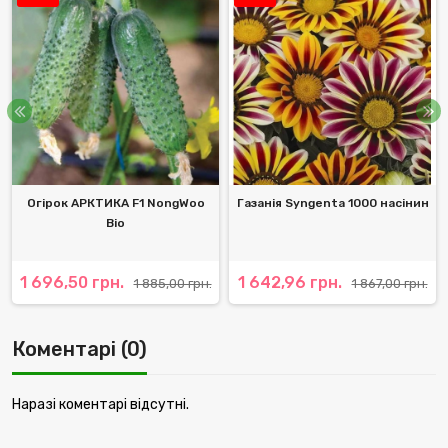
Огірок АРКТИКА F1 NongWoo
Газанія Syngenta 1000 насінин
Bio
1 696,50 грн.
1 642,96 грн.
1 885,00 грн.
1 867,00 грн.
Коментарі (0)
Наразі коментарі відсутні.