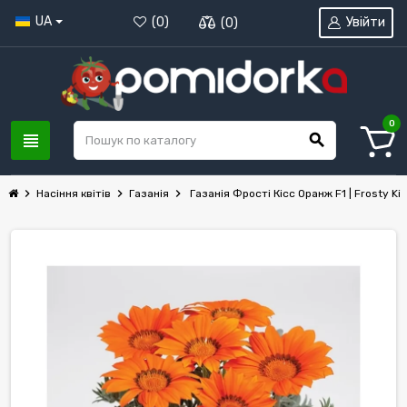
UA
Увійти
(
0
)
(
0
)
0
view_headline
search
chevron_right
chevron_right
chevron_right
Насіння квітів
Газанія
Газанія Фрості Кісс Оранж F1 | Frosty K