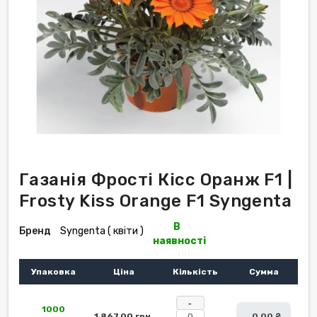
Газанія Фрості Кісс Оранж F1 |
Frosty Kiss Orange F1 Syngenta
В
Бренд
Syngenta ( квіти )
наявності
Упаковка
Ціна
Кількість
Сумма
-
1000
1 867,00 грн.
0,00 ₴