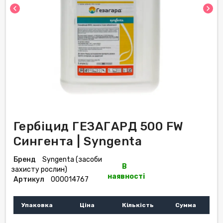
chevron_left
chevron_right
Гербіцид ГЕЗАГАРД 500 FW
Сингента | Syngenta
Бренд
Syngenta (засоби
В
захисту рослин)
наявності
Артикул
000014767
Упаковка
Ціна
Кількість
Сумма