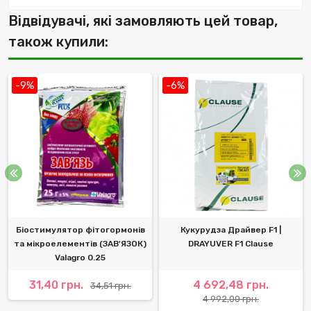
Відвідувачі, які замовляють цей товар,
також купили:
-9%
-6%
Біостимулятор фітогормонів
Кукурудза Драйвер F1 |
та мікроелементів (ЗАВ'ЯЗОК)
DRAYUVER F1 Clause
Valagro 0.25
31,40 грн.
4 692,48 грн.
34,51 грн.
4 992,00 грн.