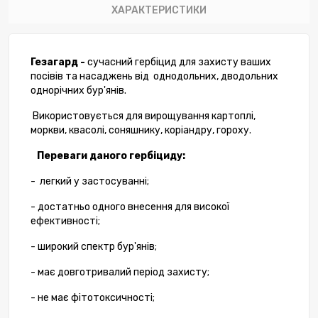
ХАРАКТЕРИСТИКИ
Гезагард -
сучасний гербіцид для захисту ваших
посівів та насаджень від однодольних, дводольних
однорічних бур'янів.
Використовується для вирощування картоплі,
моркви, квасолі, соняшнику, коріандру, гороху.
Переваги даного гербіциду:
- легкий у застосуванні;
- достатньо одного внесення для високої
ефективності;
- широкий спектр бур'янів;
- має довготривалий період захисту;
- не має фітотоксичності;