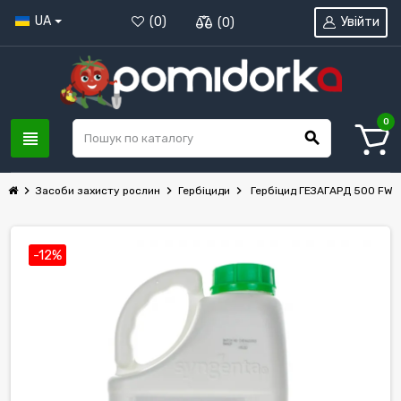
UA
Увійти
(
0
)
(
0
)
0
view_headline
search
chevron_right
chevron_right
chevron_right
Засоби захисту рослин
Гербіциди
Гербіцид ГЕЗАГАРД 500 FW С
-12%