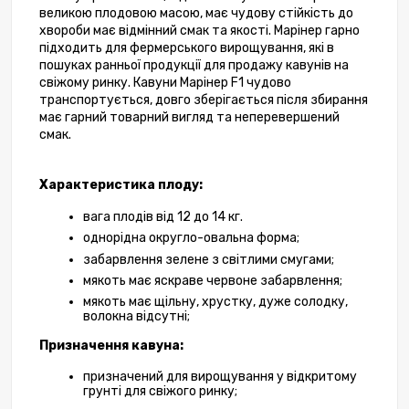
великою плодовою масою, має чудову стійкість до 
хвороби має відмінний смак та якості. Марінер гарно 
підходить для фермерського вирощування, які в 
пошуках ранньої продукції для продажу кавунів на 
свіжому ринку. Кавуни Марінер F1 чудово 
транспортується, довго зберігається після збирання 
має гарний товарний вигляд та неперевершений 
смак.
Характеристика плоду:
вага плодів від 12 до 14 кг.
однорідна округло-овальна форма;
забарвлення зелене з світлими смугами;
мякоть має яскраве червоне забарвлення;
мякоть має щільну, хрустку, дуже солодку, 
волокна відсутні;
Призначення кавуна:
призначений для вирощування у відкритому 
грунті для свіжого ринку;