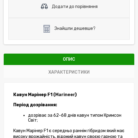
Додати до порівняння
Знайшли дешевше?
ОПИС
ХАРАКТЕРИСТИКИ
Кавун Марінер F1 (
Marineer
) 
Період дозрівання:
дозріває за 62-68 днів кавун типом Кримсон 
Світ;
Кавун Марінер F1 є середньо раннім гібридом який має 
високу врожайність, відомий кавун своєю гарною та 