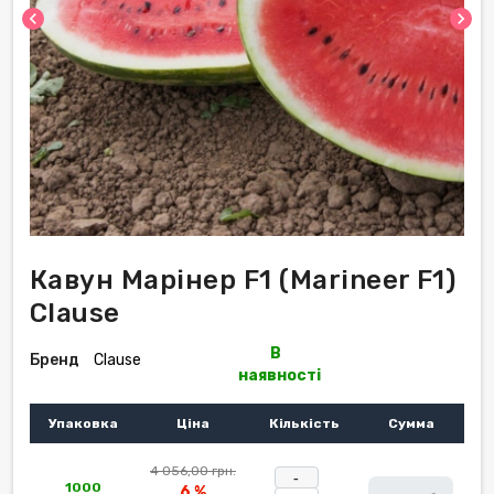
chevron_left
chevron_right
Кавун Марінер F1 (Marineer F1)
Clause
В
Бренд
Clause
наявності
Упаковка
Ціна
Кількість
Сумма
4 056,00 грн.
-
1000
6 %