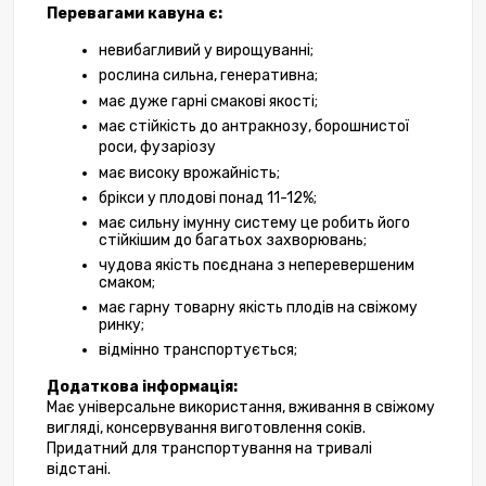
Перевагами кавуна є:
невибагливий у вирощуванні;
рослина сильна, генеративна;
має дуже гарні смакові якості;
має стійкість до антракнозу, борошнистої 
роси, фузаріозу
має високу врожайність;
брікси у плодові понад 11-12%;
має сильну імунну систему це робить його 
стійкішим до багатьох захворювань;
чудова якість поєднана з неперевершеним 
смаком;
має гарну товарну якість плодів на свіжому 
ринку;
відмінно транспортується;
Додаткова інформація:
Має універсальне використання, вживання в свіжому 
вигляді, консервування виготовлення соків. 
Придатний для транспортування на тривалі 
відстані. 