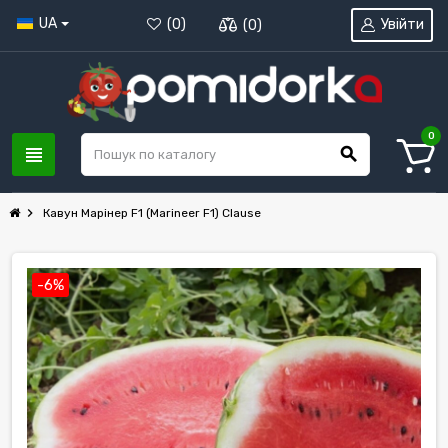
UA
Увійти
(
0
)
(
0
)
0
view_headline
search
chevron_right
Кавун Марінер F1 (Marineer F1) Clause
-6%