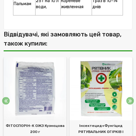
25 г на 10 л
Кореневе
1 раз в 10-14
Пальмам
води,
живленная
днів
Відвідувачі, які замовляють цей товар,
також купили:
ФІТОСПОРІН-К ОЖЗ Кузнєцова
Інсектецид+Фунгіцид
200 г
РЯТУВАЛЬНИК ОГІРКІВ І