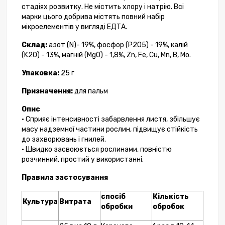
стадіях розвитку. Не містить хлору і натрію. Всі
марки цього добрива містять повний набір
мікроелементів у вигляді ЕДТА.
Склад:
азот (N)- 19%, фосфор (P2O5) - 19%, калій
(K2O) - 13%, магній (MgO) - 1,8%, Zn, Fe, Cu, Mn, B, Mo.
Упаковка:
25 г
Призначення:
для пальм
Опис
• Сприяє інтенсивності забарвлення листя, збільшує
масу надземної частини рослин, підвищує стійкість
до захворювань і гнилей.
• Швидко засвоюється рослинами, повністю
розчинний, простий у використанні.
Правила застосування
спосіб
Кількість
Культура
Витрата
обробки
обробок