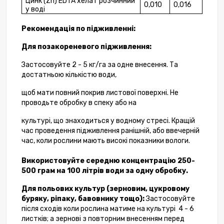
Цинк (
Zn
)
EDTA
хелат розчинний
0,010
0,016
у воді
Рекомендація по підживленні:
Для позакореневого підживлення:
Застосовуйте 2 - 5 кг/га за одне внесення. Та
достатньою кількістю води,
щоб мати повний покрив листової поверхні. Не
проводьте обробку в спеку або на
культурі, що знаходиться у водному стресі. Кращій
час проведення підживлення ранішній, або ввечерній
час, коли рослини мають високі показники вологи.
Використовуйте середню концентрацію 250-
500 грам на 100 літрів води за одну обробку.
Для польових культур (зерновим, цукровому
буряку, ріпаку, бавовнику тощо):
Застосовуйте
після сходів коли рослина матиме на культурі 4 - 6
листків; а зернові з повторним внесенням перед