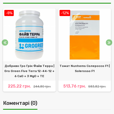
-8%
-12%
Добриво Гро Грін Файв Терра |
Томат Nunhems Солероссо F1 |
Gro Green Five Terra 12-44-12 +
Solerosso F1
6 CaO + 3 MgO + TE
225,22 грн.
513,76 грн.
244,80 грн.
583,82 грн.
Коментарі (0)