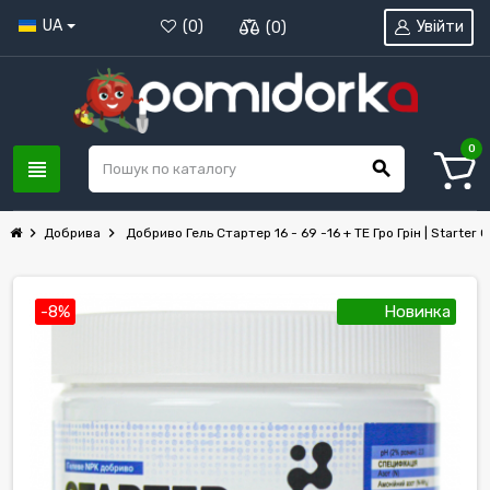
UA
Увійти
(
0
)
(
0
)
0
view_headline
search
chevron_right
chevron_right
Добрива
Добриво Гель Стартер 16 - 69 -16 + ТЕ Гро Грін | Starter 
-8%
Новинка