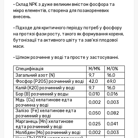
• Склад
NPK
з дуже великим вмістом фосфора та
мікро елементів, створена для позакореневих
внесень.
• Підходе для критичного періоду потреб у фосфору
на протязі фази росту, такого як формування кореня,
бутонізації та активного цвіту та зав'язі плодової
маси.
• Цілком розчинне у воді та просте у застосуванні.
Специфікація
М/М%
М/О%
Загальний азот (
N
)
9,7
16,0
Фосфор (Р2О5)
розчинний у воді
42,0
69,0
Калій (К2О) розчинний у воді
9,7
16,0
Бор (В) розчинний у воды
0,010
0,016
Мідь (
Cu
) хелатинове едта
0,002
0,003
розчинна у воді
Залізо (
Fe
) хелатинове едта
0,050
0,082
розчинний у воді
Марганець
(
Mn
) хелатинове
0.
025
0
,041
едта
розчинний у воді
Молібден (
Mo
)
розчинний у воді
0,002
0,003