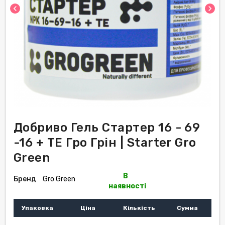
chevron_left
chevron_right
Добриво Гель Стартер 16 - 69
-16 + ТЕ Гро Грін | Starter Gro
Green
В
Бренд
Gro Green
наявності
Упаковка
Ціна
Кількість
Сумма