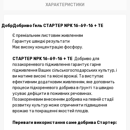
ХАРАКТЕРИСТИКИ
Добр
Добриво Гель СТАРТЕР NPK 16-69-16 + TE
Є п
реміальн
им
листов
им
живлення
м
Гарантує ш
видк
і
результат
и
Має в
исок
у
концентраці
ю
фосфору.
СТАРТЕР
NPK
16-69-16 +
TE
Добриво для
позакореневого підживлення гарантує гарне
підживлення Ваших сільськогосподарських культур, і
ви матиме високі та якісні врожаї. Та виступає
ефективним додатковим живленням, яке доповнить
процеси підкореневого добрива в ґрунті та швидко
усуває дефіцити в поживних речовинах.
Позакореневим внесенням добрива на певній стадії
розвитку культур може спричиняти підвищення
врожаю та покращенні якостей плодів.
Переваги використання саме добрива Стартер: