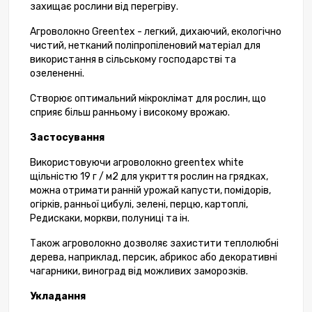
захищає рослини від перегріву.
Агроволокно Greentex - легкий, дихаючий, екологічно
чистий, нетканий поліпропіленовий матеріал для
використання в сільському господарстві та
озелененні.
Створює оптимальний мікроклімат для рослин, що
сприяє більш ранньому і високому врожаю.
Застосування
Використовуючи агроволокно greentex white
щільністю 19 г / м2 для укриття рослин на грядках,
можна отримати ранній урожай капусти, помідорів,
огірків, ранньої цибулі, зелені, перцю, картоплі,
Редискаки, моркви, полуниці та ін.
Також агроволокно дозволяє захистити теплолюбні
дерева, наприклад, персик, абрикос або декоративні
чагарники, виноград від можливих заморозків.
Укладання