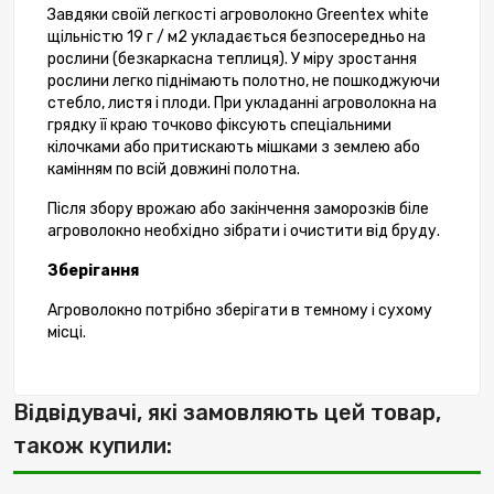
Завдяки своїй легкості агроволокно Greentex white
щільністю 19 г / м2 укладається безпосередньо на
рослини (безкаркасна теплиця). У міру зростання
рослини легко піднімають полотно, не пошкоджуючи
стебло, листя і плоди. При укладанні агроволокна на
грядку її краю точково фіксують спеціальними
кілочками або притискають мішками з землею або
камінням по всій довжині полотна.
Після збору врожаю або закінчення заморозків біле
агроволокно необхідно зібрати і очистити від бруду.
Зберігання
Агроволокно потрібно зберігати в темному і сухому
місці.
Відвідувачі, які замовляють цей товар,
також купили: