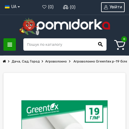
UA
Увійти
(
0
)
(
0
)
0
view_headline
search
chevron_right
chevron_right
chevron_right
Дача, Сад, Город
Агроволокно
Агроволокно Greentex р-19 біле 