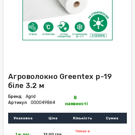
Агроволокно Greentex р-19
біле 3.2 м
Бренд
Agrid
В
Артикул
000049864
наявності
Упаковка
Ціна
Кількість
Сумма
Немає в
1 м. пог.
12,00 грн.