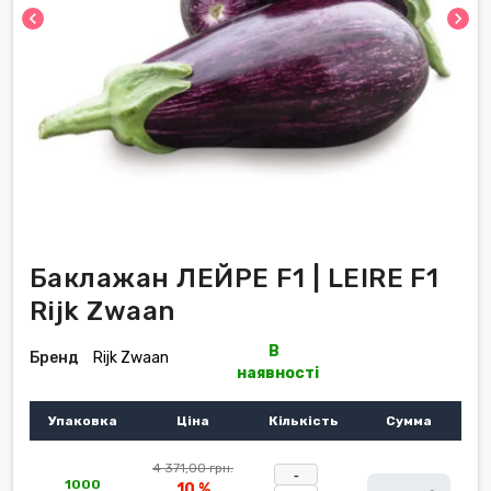
chevron_left
chevron_right
Баклажан ЛЕЙРЕ F1 | LEIRE F1
Rijk Zwaan
В
Бренд
Rijk Zwaan
наявності
Упаковка
Ціна
Кількість
Сумма
4 371,00 грн.
-
1000
10 %