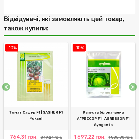
Відвідувачі, які замовляють цей товар,
також купили:
-10%
-10%
Томат Сашер F1 | SASHER F1
Капуста білокачанна
Yuksel
АГРЕССОР F1 | AGRESSOR F1
Syngenta
764,31 грн.
1 697,22 грн.
849,24 грн.
1 885,80 грн.