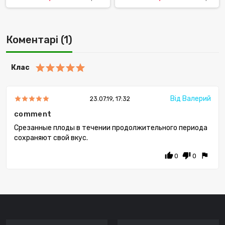
Коментарі (1)
Клас
Від Валерий
23.07.19, 17:32
comment
Срезанные плоды в течении продолжительного периода
сохраняют свой вкус.
thumb_up
thumb_down
flag
0
0