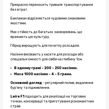
Прекрасно переносить тривале транспортування
без втрат.
Баклажан відрізняється чудовими смаковими
якостями.
Має стійкість до багатьох захворювань, що
вражають цю культуру.
Гібрид вирощують для початку розсадою.
Насіння висівають у касети для розсади або
спеціальні ємності для сівби на глибину 1см.
В одному грамі – 200 – 250 насінин.
Маса 1000 насінин – 4 – 5 грама.
Основний догляд
- регулярний полив, видалення
бур'яну та підживлення.
Leire F1
підходить для реалізації на торгових
точках, консервації та приготуванні різноманітних
страв.