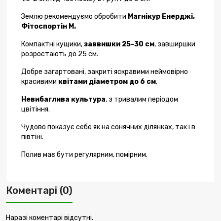
Землю рекомендуємо обробити
Магнікур Енерджі,
Фітоспортін М.
Компактні кущики,
заввишки 25-30 см
, завширшки
розростають до 25 см.
Добре загартовані, закриті яскравими неймовірно
красивими
квітами діаметром до 6 см
.
Невибаглива культура
, з тривалим періодом
цвітіння.
Чудово показує себе як на сонячних ділянках, так і в
півтіні.
Полив має бути регулярним, помірним.
Коментарі (0)
Наразі коментарі відсутні.