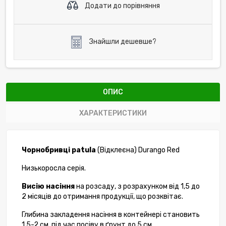
Додати до порівняння
Знайшли дешевше?
ОПИС
ХАРАКТЕРИСТИКИ
Чорнобривці patula
(Відклеєна) Durango Red
Низькоросла серія.
Висію насіння
на розсаду, з розрахунком від 1,5 до
2 місяців до отримання продукції, що розквітає.
Глибина закладення насіння в контейнері становить
1.5-2 см, під час посіву в ґрунт до 5 см.