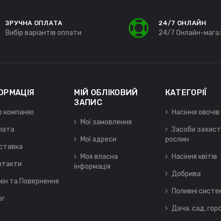
ЗРУЧНА ОПЛАТА
24/7 ОНЛАЙН
Вибір варіантів оплати
24/7 Онлайн-мага
ОРМАЦІЯ
МІЙ ОБЛІКОВИЙ
КАТЕГОРІЇ
ЗАПИС
о компанію
Насіння овочів
Мої замовлення
лата
Засоби захист
Мої адреси
рослин
ставка
Моя власна
Насіння квітів
нтакти
інформація
Добрива
мін та Повернення
Поливні систе
ог
Дача, сад, гор