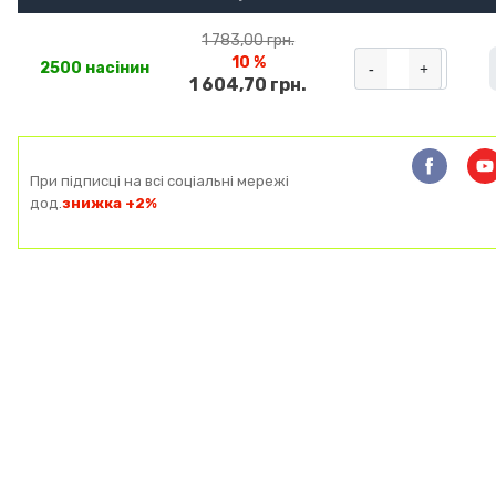
1 783,00 грн.
10 %
-
+
2500 насінин
1 604,70 грн.
При підписці на всі соціальні мережі
дод.
знижка +2%