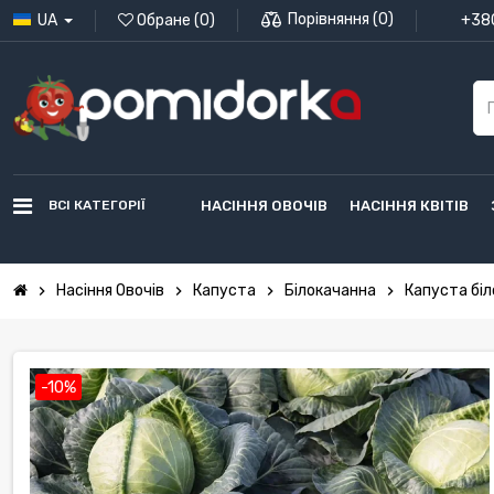
Порівняння
(
0
)
UA
Обране
(
0
)
+380
ВСІ КАТЕГОРІЇ
НАСІННЯ ОВОЧІВ
НАСІННЯ КВІТІВ
Насіння Овочів
Капуста
Білокачанна
Капуста біл
chevron_right
chevron_right
chevron_right
chevron_right
-10%