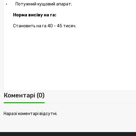
·
Потужний кущовий апарат;
Норма висіву на га:
Становить на га 40 - 45 тисяч.
Коментарі (0)
Наразі коментарі відсутні.