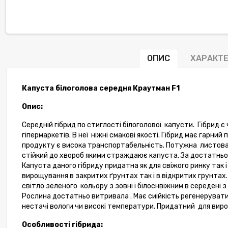
ОПИС
ХАРАКТ
Капуста білоголова середня Краутман
F
1
Опис:
Середній гібрид по стиглості білоголової
капусти.
Гібрид є
гіпермаркетів. В неї
ніжні смакові якості. Гібрид має гарний
продукту є висока транспортабельність. Потужна
листова
стійкий до хвороб якими страждаює капуста. За достатньо
Капуста даного гібриду придатна як для свіжого ринку так 
вирощування в закритих ґрунтах так і в відкритих грунтах. К
світло зеленого
кольору з зовні і білоснвіжним в середені 
Рослина достатньо витривала . Має сиійкість регенеруват
нестачі вологи чи високі температури. Придатний
для вир
Особливості гібрида: