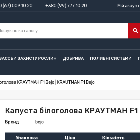
 (67) 009 10 20
+380 (99) 777 10 20
Мій акаунт
search
ЗАСОБИ ЗАХИСТУ РОСЛИН
ДОБРИВА
ПОЛИВНІ СИСТЕМИ
оголова КРАУТМАН F1 Bejo | KRAUTMAN F1 Bejo
Капуста білоголова КРАУТМАН F1 
Бренд
bejo
Упаковка
Ціна
Кількість