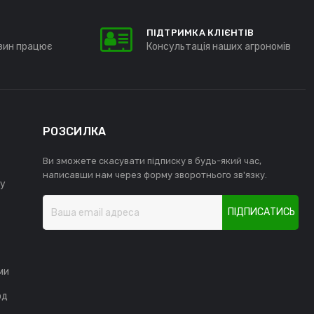
ПІДТРИМКА КЛІЄНТІВ
зин працює
Консультація наших агрономів
РОЗСИЛКА
Ви зможете скасувати підписку в будь-який час,
написавши нам через форму зворотнього зв'язку.
у
ПІДПИСАТИСЬ
ми
од