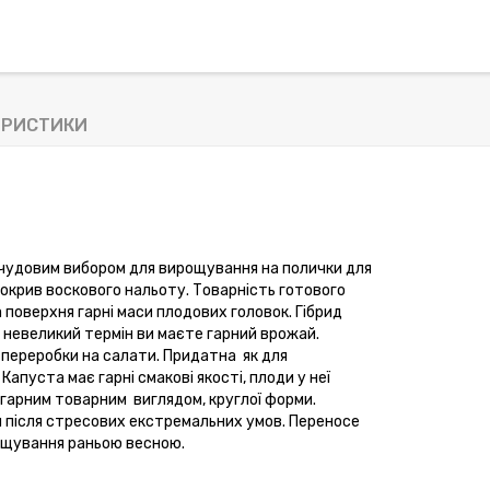
ЕРИСТИКИ
 чудовим вибором для вирощування на полички для
 покрив воскового нальоту. Товарність готового
 поверхня гарні маси плодових головок. Гібрид
 невеликий термін ви маєте гарний врожай.
і переробки на салати. Придатна
як для
апуста має гарні смакові якості, плоди у неї
з гарним товарним
виглядом, круглої форми.
и після стресових екстремальних умов. Переносе
ощування раньою весною.