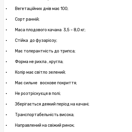
·
Вегетаційних днів має 100;
·
Сорт ранній;
·
Маса плодового качана
3,5 – 8,0 кг;
·
Стійка
до фузаріозу;
·
Має толерантність до трипса;
·
Форма не рихла , кругла;
·
Колір має світло зелений;
·
Має сильне
воскове покриття;
·
Не розтріскуєця в полі;
·
Зберігається деякий період на качані;
·
Транспортабельність висока;
·
Направлений на свіжий ринок;