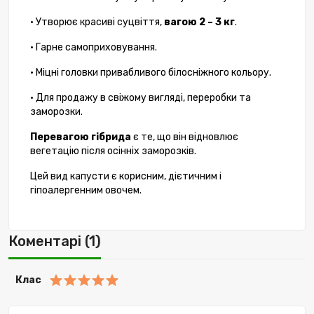
• Утворює красиві суцвіття,
вагою 2 – 3 кг
.
• Гарне самоприховування.
• Міцні головки привабливого білосніжного кольору.
• Для продажу в свіжому вигляді, переробки та
заморозки.
Перевагою гібрида
є те, що він відновлює
вегетацію після осінніх заморозків.
Цей вид капусти є корисним, дієтичним і
гіпоалергенним овочем.
Коментарі (1)
Клас