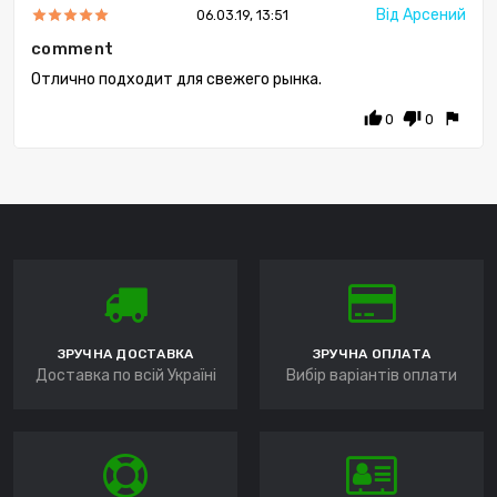
Від Арсений
06.03.19, 13:51
comment
Отлично подходит для свежего рынка.
thumb_up
thumb_down
flag
0
0
ЗРУЧНА ДОСТАВКА
ЗРУЧНА ОПЛАТА
Доставка по всій Україні
Вибір варіантів оплати