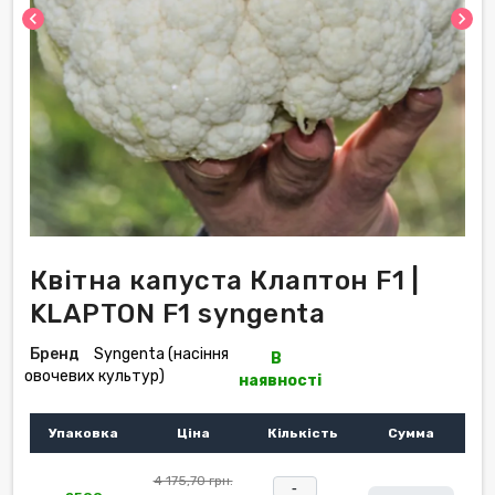
chevron_left
chevron_right
Квітна капуста Клаптон F1 |
KLAPTON F1 syngenta
Бренд
Syngenta (насіння
В
овочевих культур)
наявності
Упаковка
Ціна
Кількість
Сумма
4 175,70 грн.
-