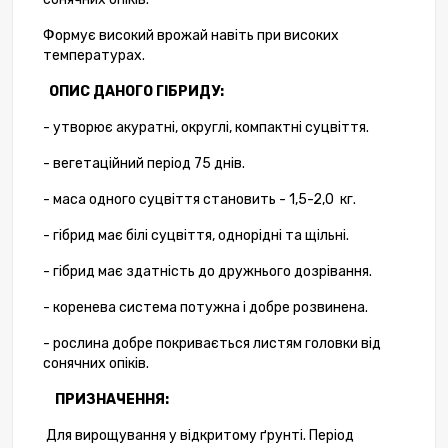
Формує високий врожай навіть при високих
температурах.
ОПИС ДАНОГО ГІБРИДУ:
- утворює акуратні, округлі, компактні суцвіття.
- вегетаційний період 75 днів.
- маса одного суцвіття становить - 1,5-2,0 кг.
- гібрид має білі суцвіття, однорідні та щільні.
- гібрид має здатність до дружнього дозрівання.
- коренева система потужна і добре розвинена.
- рослина добре покривається листям головки від
сонячних опіків.
ПРИЗНАЧЕННЯ:
Для вирощування у відкритому ґрунті. Період