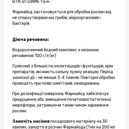
ВТМ, ВТоЗКМЕ та ін.
Фармайод застосовується для обробки рослин від
не спороутворюючих грибів, мікроорганізмів і
бактерій.
Діюча речовина:
Водорозчинний йодний комплекс з неіонною
речовиною 100 г/л (кг)
Сумісний з більшістю інсектицидів і фунгіцидів, крім
препаратів, які мають сильну лужну реакцію. Період
захисної дії - не менше 3-4 тижнів. Повторні обробки
проводять при появі симптомів захворювань.
При дезінфекції поверхонь Фармайод забезпечує
придушення або зменшення початкової патогенної
мікрофлори, затримуючи таким чином зараження
рослин.
Замочіть насіння
посадкового матеріалу на 30
хвилин, занурте в розчин Фармайода (1 мл на 200 мл