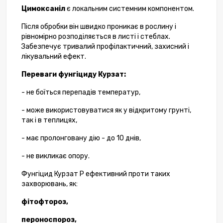
Цимоксаніл
є локальним системним компонентом.
Після обробки він швидко проникає в рослину і
рівномірно розподіляється в листі і стеблах.
Забезпечує тривалий профілактичний, захисний і
лікувальний ефект.
Переваги фунгіциду Курзат:
- не боїться перепадів температур,
- може використовуватися як у відкритому грунті,
так і в теплицях,
- має пролонговану дію - до 10 днів,
- не викликає опору.
Фунгіцид Курзат Р ефективний проти таких
захворювань, як:
фітофтороз,
пероноспороз,