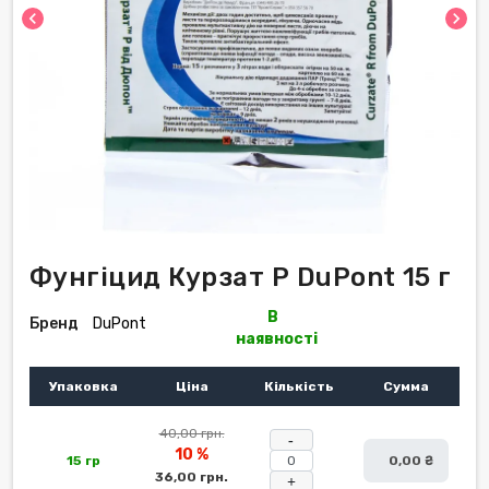
chevron_left
chevron_right
Фунгіцид Курзат Р DuPont 15 г
В
Бренд
DuPont
наявності
Упаковка
Ціна
Кількість
Сумма
40,00 грн.
-
10 %
15 гр
0,00 ₴
36,00 грн.
+