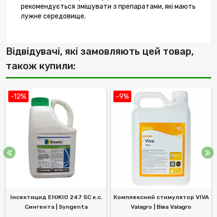
рекомендується змішувати з препаратами, які мають
лужне середовище.
Відвідувачі, які замовляють цей товар,
також купили:
-12%
-9%
Інсектицид ЕНЖІО 247 SC к.с.
Комплексний стимулятор VIVA
Сингента | Syngenta
Valagro | Віва Valagro