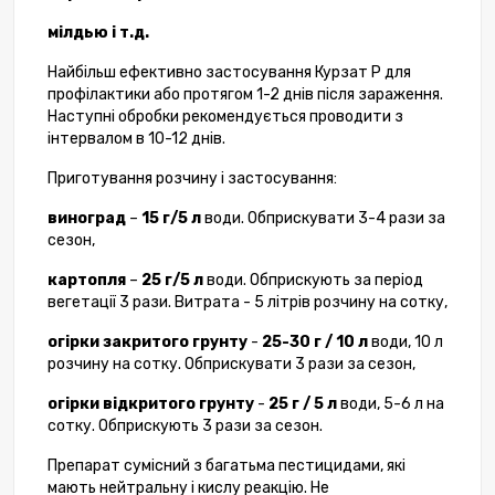
мілдью і т.д.
Найбільш ефективно застосування Курзат Р для
профілактики або протягом 1-2 днів після зараження.
Наступні обробки рекомендується проводити з
інтервалом в 10-12 днів.
Приготування розчину і застосування:
виноград
–
15 г/5 л
води. Обприскувати 3-4 рази за
сезон,
картопля
–
25 г/5 л
води. Обприскують за період
вегетації 3 рази. Витрата - 5 літрів розчину на сотку,
огірки закритого грунту
-
25-30 г / 10 л
води, 10 л
розчину на сотку. Обприскувати 3 рази за сезон,
огірки відкритого грунту
-
25 г / 5 л
води, 5-6 л на
сотку. Обприскують 3 рази за сезон.
Препарат сумісний з багатьма пестицидами, які
мають нейтральну і кислу реакцію. Не