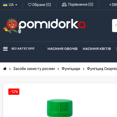
Порівняння
(
0
)
UA
Обране
(
0
)
+380
ВСІ КАТЕГОРІЇ
НАСІННЯ ОВОЧІВ
НАСІННЯ КВІТІВ
Засоби захисту рослин
Фунгіциди
Фунгіцид Скорпіо
chevron_right
chevron_right
chevron_right
-12%