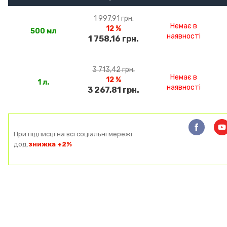
1 997,91 грн.
Немає в
12 %
500 мл
наявності
1 758,16 грн.
3 713,42 грн.
Немає в
12 %
1 л.
наявності
3 267,81 грн.
При підписці на всі соціальні мережі
дод.
знижка +2%