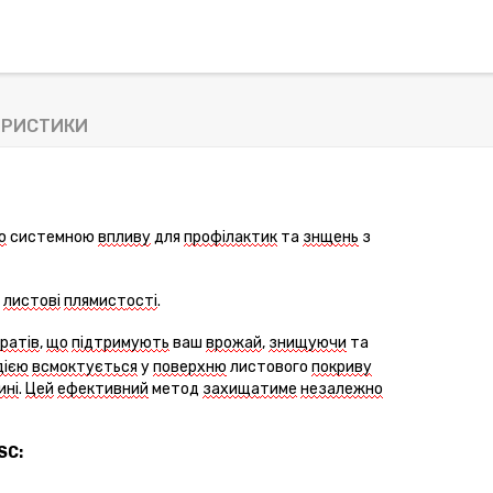
ЕРИСТИКИ
ю
системною
впливу
для
профілактик
та
знщень
з
к
листов
і
плямист
ості
.
ратів
,
що
підтримують
ваш
в
рожай
,
знищуючи
та
дією
всмоктуєть
ся
у
поверхн
ю
лист
ового
покриву
ині
.
Це
й
ефективн
ий
метод
захища
тиме
незалежно
SC
: