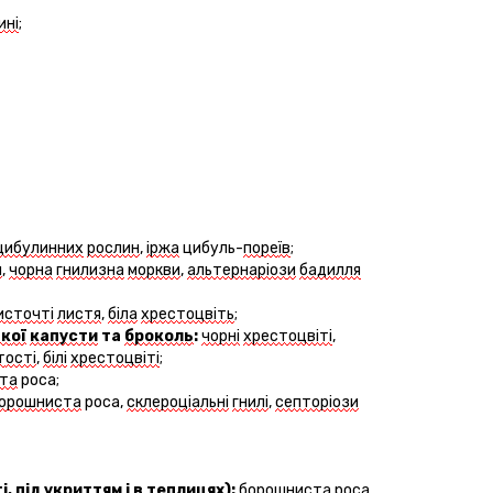
ині
;
цибулинних
рослин
,
іржа
цибул
ь
-
поре
їв
;
н
,
чорна
гнилизна
моркви
,
альтернаріоз
и
бадилля
ист
очті
листя
,
біл
а
хрестоцвіт
ь
;
ьк
ої
капусти
та
брокол
ь
:
чорні
хрестоцвіті
,
т
ості
,
білі
хрестоцвіті
;
та
роса;
орошниста
роса,
склероціальн
і
гнил
і
,
септоріоз
и
і
,
під
укриттям
і в
теплицях
):
борошниста
роса,