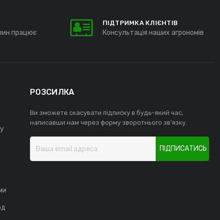
ПІДТРИМКА КЛІЄНТІВ
зин працює
Консультація наших агрономів
РОЗСИЛКА
Ви зможете скасувати підписку в будь-який час,
написавши нам через форму зворотнього зв'язку.
у
ПІДПИСАТИСЬ
ми
од