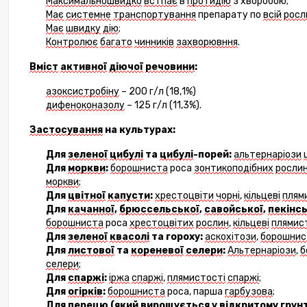
Максимальношвидко
встпає
в
протидію
з хворобою
;
Має
системне
транспортування
препарату по
всій
росл
Має
швидку
дію
;
Контролює
б
агато
чинників
захворювння
.
Вміст
активн
ої
діючої
речовин
и
:
азоксистробін
у
– 200 г/л (18,1%)
дифеноконазол
у
– 125 г/л (11,3%).
Застосування
на культурах:
Для
зелен
ої
цибул
і
та
цибул
і
-порей:
альтернаріоз
и
Для
моркв
и
:
борошниста
роса
зонтикоподібних
росли
моркви
;
Для
цвітн
ої
капуст
и
:
хрестоцвіти
чорн
і
,
кільцев
і
плям
Для
качанн
ої
,
брюссельськ
ої
,
савойськ
ої
,
пекінс
борошниста
роса
хрестоцвітих
рослин
,
кільцев
і
плямис
Для
зелен
ої
квасол
і
та горох
у
:
аскохітоз
и
,
борошнис
Для
листов
ої
та
коренев
ої
селер
и
:
Альтернаріоз
и
,
б
селери
;
Для
спарж
і
:
іржа
спаржі
,
плямист
ості
спаржі
;
Для
огір
ків
:
борошниста
роса, парша
гарбуз
ова
;
Для
перец
ю
(
який
вирощується
у
відкритому
грунт