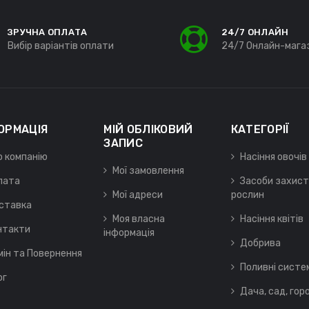
ЗРУЧНА ОПЛАТА
24/7 ОНЛАЙН
Вибір варіантів оплати
24/7 Онлайн-мага
ОРМАЦІЯ
МІЙ ОБЛІКОВИЙ
КАТЕГОРІЇ
ЗАПИС
о компанію
Насіння овочів
Мої замовлення
лата
Засоби захист
Мої адреси
рослин
ставка
Моя власна
Насіння квітів
нтакти
інформація
Добрива
мін та Повернення
Поливні систе
ог
Дача, сад, гор