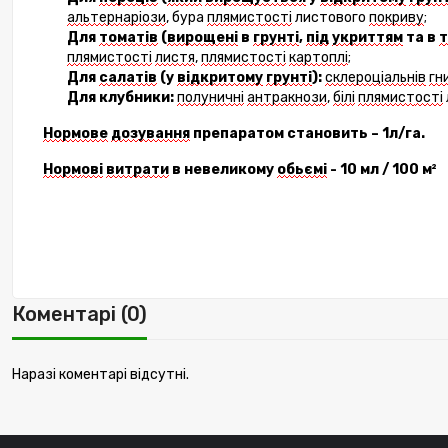
альтернаріоз
и
, бура
плямист
ості
лист
ового
покриву
;
Для
томат
ів
(
вирощені
в
грунті
,
під
укриттям
та в
т
плямист
ості
листя
,
плямист
ості
картоплі
;
Для
салат
ів
(у
відкритому
грунті
):
склероціальн
ів
гн
Для
клубники
:
полуничн
і
антракноз
и
,
біл
і
плямист
ості
Нормове
д
озування
препаратом становить
– 1л/га.
Норм
ові
витрати
в невеликому
обьємі
- 10 мл / 100 м²
Коментарі (0)
Наразі коментарі відсутні.