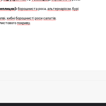
еплицях
):
борошниста
роса,
альтернаріоз
и
,
бур
і
ил
ві
,
хибн
і
борошнист
і
рос
и
салат
ів
;
лист
ового
покриву
.