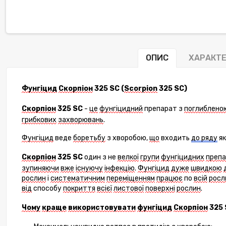
ОПИС
ХАРАКТ
Фунгіцид
Скорпіон
325 SC (
Scorpion
325 SC)
Скорпіон
325 SC
-
це
фунгіцидний
препарат з
поглиблено
грибкови
х
захворюван
ь
.
Фунгіцид
веде
борет
ьбу
з хвороб
ою
,
що
вход
ить
до
ряду
я
Скорпіон
325 SC
один з не
велкої
групи
фунгіцид
них
пр
е
па
зупиня
ючи
вже
іс
н
уючу
інфекцію
.
Фунгіцид
дуже
швидк
ою
рослин
і
систематичн
им
переміщ
енням
працює
по
всій
росл
від
способу
покриття
всієї
листової
поверхні
рослин
.
Чому
краще
використовувати
фунгіцид
Скорпіон
325 