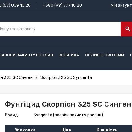
 (67) 009 10 20
+380 (99) 777 10 20
Мій акаунт
search
ЗАСОБИ ЗАХИСТУ РОСЛИН
ДОБРИВА
ПОЛИВНІ СИСТЕМИ
н 325 SC Сингента | Scorpion 325 SC Syngenta
Фунгіцид Скорпіон 325 SC Сингент
Бренд
Syngenta (засоби захисту рослин)
Упаковка
Ціна
Кількість