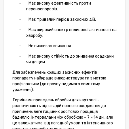
·
Має в
исок
у
ефективність проти
пероноспороз
ів
.
·
Має т
ривалий період захисн
их
ді
й.
·
Має
широкий спектр
впливової
активності
на
хворобу
.
·
Не викликає звикання
.
·
Має в
исок
у
стійкість до змивання
осадками
чи дощем
.
Для забезпечен
ь
кращ
их
захисн
их
ефект
ів
препарат
у
най
краще
використовув
ати
з метою
профілакти
ки
(до п
рояву
видим
ого
симптом
у
ураження
).
Термін
ами
проведен
ь
обробки
для
картоплі –
роз
починаю
ть
від стаді
й
повн
ого
сход
ження
до
припинен
ь
вегетаці
йних ростових процеців
бадилл
ю
. Інтервал
ами
між обробк
ою
– 7 – 14 дн
.,
але
це
залеж
атиме
від погодн
ої
умов
и
та інтенсивно
го
розвитку хв
ороби на культурах.