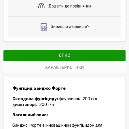
Додати до порівняння
Знайшли дешевше?
ОПИС
ХАРАКТЕРИСТИКИ
Фунгіцид Банджо Форте
Складова фунгіциду:
флуазинам, 200 г/л
диметоморф, 200 г/л
Загальн
ий опис:
Банджо Форте є і
нноваційн
им
фунгіцид
ом
для