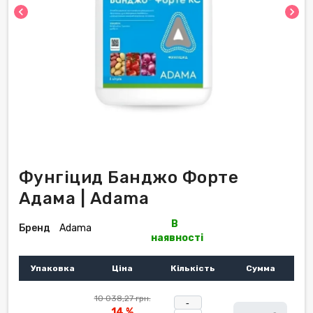
chevron_left
chevron_right
Фунгіцид Банджо Форте
Адама | Adama
В
Бренд
Adama
наявності
Упаковка
Ціна
Кількість
Сумма
10 038,27 грн.
-
14 %