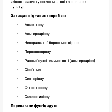
якісного
захисту соняшник
а
, сої та овоч
евих
культур
.
Захищає від таких хвороб як:
·
Аскохітозу
·
Альтернаріозу
·
Несправжньої борошнистої роси
·
Пероноспорозу
·
Ранньої сухої плямистості (альтернаріоз)
·
Сірої гнилі
·
Септоріозу
·
Фітофторозу
·
Склеротиніозу
Переваг
ами фунгіциду є
: