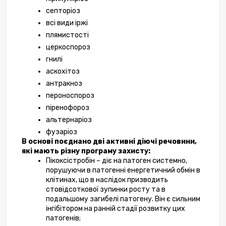
септоріоз
всі види іржі
плямистості
церкоспороз
гнилі
аскохітоз
антракноз
пероноспороз
піренофороз
альтернаріоз
фузаріоз
В основі поєднано дві активні діючі речовини, 
які мають різну програму захисту:
Пікоксістробін – діє на патоген системно, 
порушуючи в патогенні енергетичний обмін в 
клітинах, що в наслідок призводить 
стовідсоткової зупинки росту та в 
подальшому загибелі патогену. Він є сильним 
інгібітором на ранній стадії розвитку цих 
патогенів;