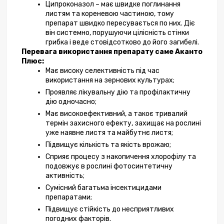
Ципроконазол – має швидке поглинання 
листям та кореневою частиною, тому 
препарат швидко пересувається по них. Діє 
він системно, порушуючи цілісність стінки 
грибка і веде стовідсотково до його загибелі.
Перевага використання препарату саме Аканто 
Плюс:
Має високу селективність під час 
використання на зернових культурах;
Проявляє лікувальну дію та профілактичну 
дію одночасно;
Має високоефективний, а такоє тривалий 
термін захисного ефекту, захищає на рослині 
уже наявне листя та майбутнє листя;
Підвищує кількість та якість врожаю;
Сприяє процесу з накопичення хлорофілу та 
подовжує в рослині фотосинтетичну 
активність;
Сумісний багатьма інсектицидами 
препаратами;
Підвищує стійкість до несприятливих 
погодних факторів.