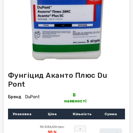
Фунгіцид Аканто Плюс Du
Pont
В
Бренд
DuPont
наявності
Упаковка
Ціна
Кількість
Сумма
10 336,00 грн.
-
10 %