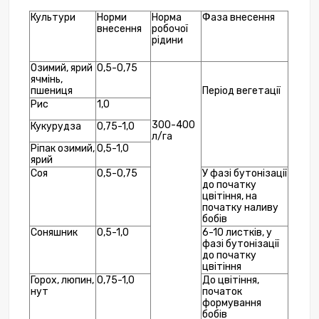
Культури
Норми 
Норма 
Фаза внесення
внесення
робочої 
рідини
Озимий, ярий 
0,5-0,75
ячмінь, 
пшениця
Період вегетації
Рис 
1,0
300-400 
Кукурудза
0,75-1,0
л/га
Ріпак озимий, 
0,5-1,0
ярий
Соя
0,5-0,75
У фазі бутонізації 
до початку 
цвітіння, на 
початку наливу 
бобів
Соняшник
0,5-1,0
6-10 листків, у 
фазі бутонізації 
до початку 
цвітіння
Горох, люпин, 
0,75-1,0
До цвітіння, 
нут
початок 
формування 
бобів