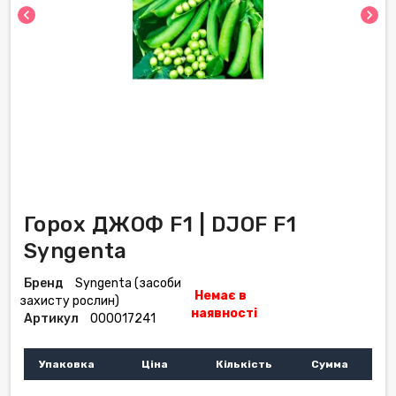
chevron_left
chevron_right
Горох ДЖОФ F1 | DJOF F1
Syngenta
Бренд
Syngenta (засоби
Немає в
захисту рослин)
наявності
Артикул
000017241
Упаковка
Ціна
Кількість
Сумма