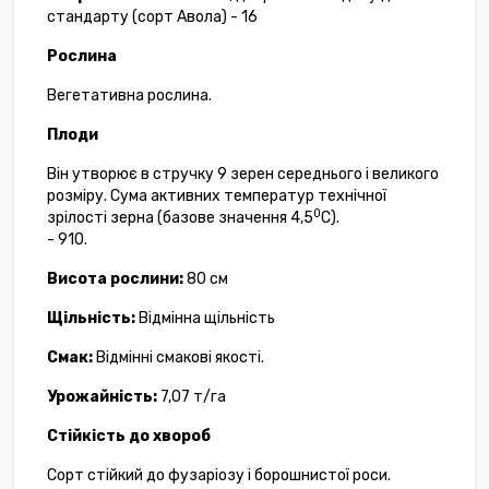
стандарту (сорт Авола) - 16
Рослина
Вегетативна рослина.
Плоди
Він утворює в стручку 9 зерен середнього і великого
розміру. Сума активних температур технічної
0
зрілості зерна (базове значення 4,5
С).
- 910.
Висота рослини:
80 см
Щільність:
Відмінна щільність
Смак:
Відмінні смакові якості.
Урожайність:
7,07 т/га
Стійкість до хвороб
Сорт стійкий до фузаріозу і борошнистої роси.