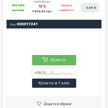
1 241,32 грн.
100 000
Немає в
12 %
0,00 ₴
насінин
наявності
1 092,36 грн.
000017241
Код:
Купити
Купити
в 1 клік
Додати в обране