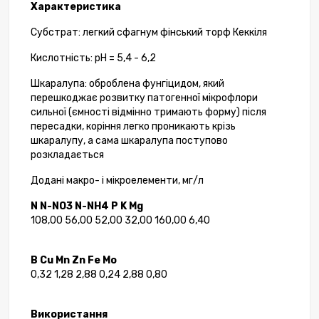
Характеристика
Субстрат: легкий сфагнум фінський торф Кеккіля
Кислотність: рН = 5,4 - 6,2
Шкаралупа: оброблена фунгіцидом, який
перешкоджає розвитку патогенної мікрофлори
сильної (ємності відмінно тримають форму) після
пересадки, коріння легко проникають крізь
шкаралупу, а сама шкаралупа поступово
розкладається
Додані макро- і мікроелементи, мг/л
N
N-NO3
N-NH4
P
K
Mg
108,00 56,00 52,00 32,00 160,00 6,40
B Cu Mn Zn Fe Mo
0,32 1,28 2,88 0,24 2,88 0,80
Використання