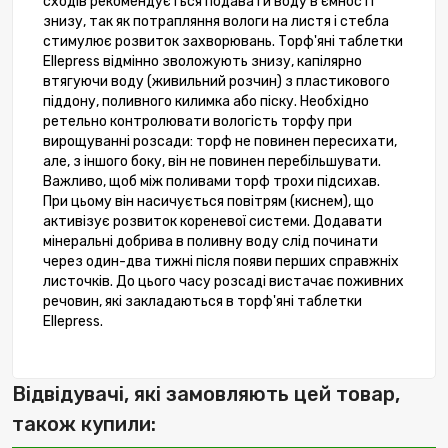
сходів рекомендується подавати воду в ємності
знизу, так як потрапляння вологи на листя і стебла
стимулює розвиток захворювань. Торф'яні таблетки
Ellepress відмінно зволожують знизу, капілярно
втягуючи воду (живильний розчин) з пластикового
піддону, поливного килимка або піску. Необхідно
ретельно контролювати вологість торфу при
вирощуванні розсади: торф не повинен пересихати,
але, з іншого боку, він не повинен перебільшувати.
Важливо, щоб між поливами торф трохи підсихав.
При цьому він насичується повітрям (киснем), що
активізує розвиток кореневої системи. Додавати
мінеральні добрива в поливну воду слід починати
через один-два тижні після появи перших справжніх
листочків. До цього часу розсаді вистачає поживних
речовин, які закладаються в торф'яні таблетки
Ellepress.
Відвідувачі, які замовляють цей товар,
також купили: