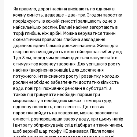
Як правило, дорогі насіння висівають по одному в
кожну ємність, дешевше - два-три. Згодом паростки
проріджують: в кожній ємності залишають одне з
найсильніших рослин. Великі насіння загортають в
торф глибше, ніж дрібні. Можна керуватися таким
схематичним правилом: глибина закладення
дорівнює вдвічі більшій довжині насіння. Живці для
вкорінення висаджують в контейнери на глибину від
1 до 3 см, перед чим рекомендується занурити їх в
стимулятор коренеутворення. Для успішного росту
насіння (вкорінення живців), для досягнення
потужного, інтенсивного росту і розвитку молодих
рослин необхідно забезпечити достатню кількість
води, повітря і поживних речовин в субстраті, а
також підтримувати необхідні параметри
мікроклімату в необхідних межах: температуру,
відносну вологість, освітленість. До того як
паростки вийдуть на поверхню, можна зволожити
ємності, розпорошивши зверху воду, при цьому напір
і витрату обприскувачів слід підбирати таким чином,
щоб верхній шар торфу НЕ змивався. Після появи