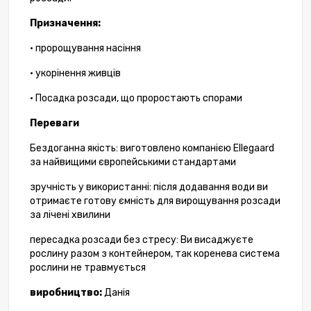
Призначення:
• пророщування насіння
• укорінення живців
• Посадка розсади, що проростають спорами
Переваги
Бездоганна якість: виготовлено компанією Ellegaard
за найвищими європейськими стандартами
зручність у використанні: після додавання води ви
отримаєте готову ємність для вирощування розсади
за лічені хвилини
пересадка розсади без стресу: Ви висаджуєте
рослину разом з контейнером, так коренева система
рослини не травмується
виробництво:
Данія