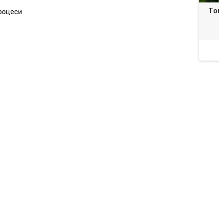
мулятори Фітомаре |
Рятівник ОГІРКІВ 3 в 1
То
процеси
tomare Atlantica
SUMIAGRO
.
34 грн.
11,04 грн.
1 094,70 грн.
12,00 грн.