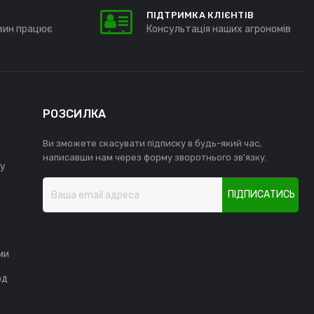
ПІДТРИМКА КЛІЄНТІВ
зин працює
Консультація наших агрономів
РОЗСИЛКА
Ви зможете скасувати підписку в будь-який час,
написавши нам через форму зворотнього зв'язку.
у
ПІДПИСАТИСЬ
ми
од