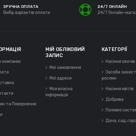
ЗРУЧНА ОПЛАТА
24/7 ОНЛАЙН
Вибір варіантів оплати
24/7 Онлайн-мага
ОРМАЦІЯ
МІЙ ОБЛІКОВИЙ
КАТЕГОРІЇ
ЗАПИС
о компанію
Насіння овочів
Мої замовлення
лата
Засоби захист
Мої адреси
рослин
ставка
Моя власна
Насіння квітів
нтакти
інформація
Добрива
мін та Повернення
Поливні систе
ог
Дача, сад, гор