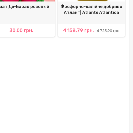
мат Де-Барао розовый
Фосфорно-калійне добриво
Атлант| Atlante Atlantica
30,00 грн.
4 158,79 грн.
4 725,90 грн.