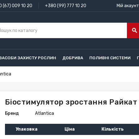
 (67) 009 10 20
+380 (99) 777 10 20
Мій акаунт
search
ЗАСОБИ ЗАХИСТУ РОСЛИН
ДОБРИВА
ПОЛИВНІ СИСТЕМИ
antica
Біостимулятор зростання Райкат Р
Бренд
Atlantica
Упаковка
Ціна
Кількість