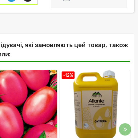
відувачі, які замовляють цей товар, також
или:
-12%