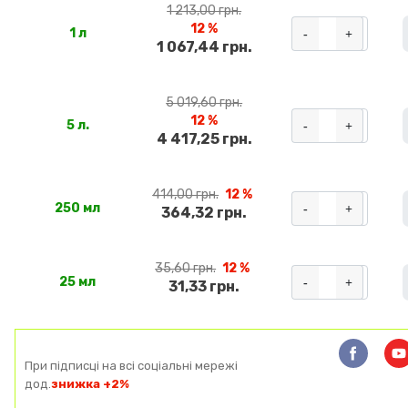
1 213,00 грн.
12 %
-
+
1 л
1 067,44 грн.
5 019,60 грн.
12 %
-
+
5 л.
4 417,25 грн.
414,00 грн.
12 %
-
+
250 мл
364,32 грн.
35,60 грн.
12 %
-
+
25 мл
31,33 грн.
При підписці на всі соціальні мережі
дод.
знижка +2%