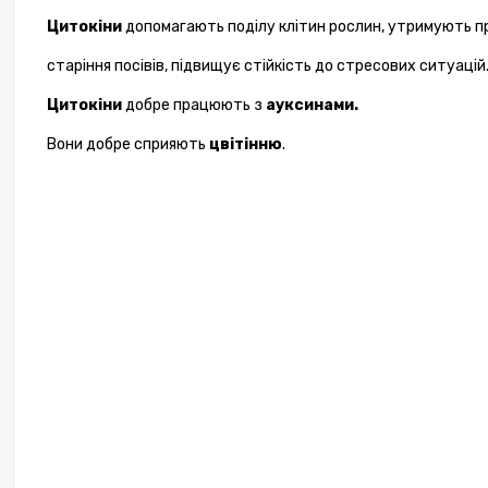
Біости
Цитокіни
допомагають поділу клітин рослин, утримують 
Fi
старіння посівів, підвищує стійкість до стресових ситуацій
Цитокіни
добре працюють з
ауксинами.
963,
Вони добре сприяють
цвітінню
.