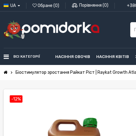
Порівняння
(
0
)
UA
Обране
(
0
)
+380
ВСІ КАТЕГОРІЇ
НАСІННЯ ОВОЧІВ
НАСІННЯ КВІТІВ
Біостимулятор зростання Райкат Ріст | Raykat Growth Atl
chevron_right
-12%