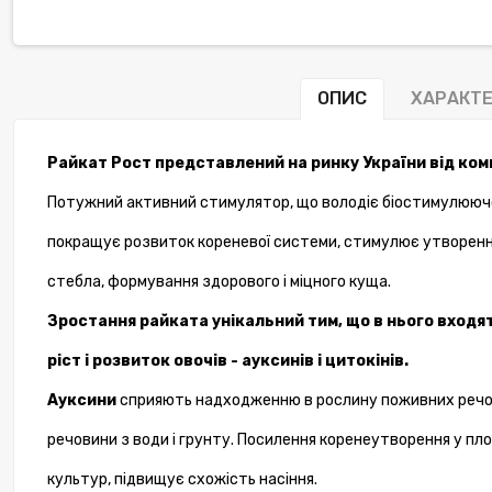
ОПИС
ХАРАКТ
Райкат
Рост представлений на ринку України від ком
Потужний активний стимулятор, що володіє біостимулююч
покращує розвиток кореневої системи, стимулює утворення
-12%
стебла, формування здорового і міцного куща.
Зростання райката
унікальний тим, що в нього входя
ріст і розвиток овочів - ауксинів і
цитокінів
.
Ауксини
сприяють надходженню в рослину поживних реч
речовини з води і грунту. Посилення коренеутворення у пл
культур, підвищує схожість насіння.