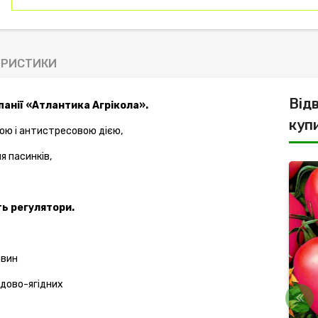
ЕРИСТИКИ
Від
панії «Атлантика Агрікола».
куп
ою і
антистресовою
дією,
 пасинків,
Рекомендуємо
-8%
ть регулятори.
овин
одово-ягідних